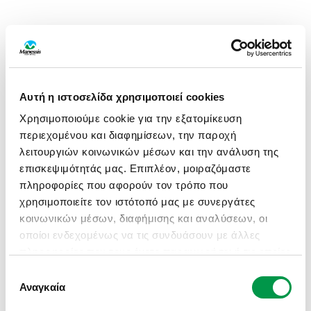
Αυτή η ιστοσελίδα χρησιμοποιεί cookies
Χρησιμοποιούμε cookie για την εξατομίκευση
περιεχομένου και διαφημίσεων, την παροχή
λειτουργιών κοινωνικών μέσων και την ανάλυση της
επισκεψιμότητάς μας. Επιπλέον, μοιραζόμαστε
πληροφορίες που αφορούν τον τρόπο που
χρησιμοποιείτε τον ιστότοπό μας με συνεργάτες
κοινωνικών μέσων, διαφήμισης και αναλύσεων, οι
οποίοι ενδεχομένως να τις συνδυάσουν με άλλες
πληροφορίες που τους έχετε παραχωρήσει ή τις οποίες
έχουν συλλέξει σε σχέση με την από μέρους σας
Επιλογή
APPLICATION ERROR: A CLIENT-SIDE EXCEPTION HAS
χρήση των υπηρεσιών τους.
Αναγκαία
συγκατάθεσης
OCCURRED (SEE THE BROWSER CONSOLE FOR MORE