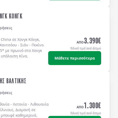
ΝΓΚ ΚΟΝΓΚ
ρήσεις
3.390
€
 China σε Χονγκ Κόνγκ,
ΑΠΟ
Χαντσόου - Σιάν - Πεκίνο.
Τελική τιμή ανά άτομο
 5* με πρωινό στο Χονγκ
 υπόλοιπη Κίνα.
Μάθετε περισσότερα
ΤΗΣ ΒΑΛΤΙΚΗΣ
ρήσεις
1.300
€
θονία
-
Λετονία
-
Λιθουανία
ΑΠΟ
ίλνιους
. Διαμονή σε
Τελική τιμή ανά άτομο
 μπουφέ
καθημερινά.