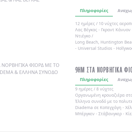
Πληροφορίες
Αναχω
12 ημέρες / 10 νύχτες αερο
Λας Βέγκας
-
Γκραντ Κάνυον
Ντιέγκο /
Long Beach, Huntington Bea
-
Universal Studios
-
Hollywo
4* χωρίς πρωινό
.
9ΗΜ ΣΤΑ ΝΟΡΒΗΓΙΚΑ ΦΙ
Πληροφορίες
Αναχω
9 ημέρες / 8 νύχτες
Οργανωμένη κρουαζιέρα στ
Έλληνα συνοδό
με το πολυτ
Diadema
σε
Κοπεγχάγη
-
Χέ
Μπέργκεν
-
Στάβανγκερ
-
Κίε