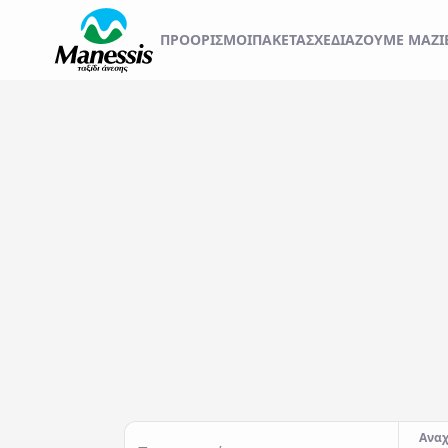
ΞΕΚΙΝΗΣΤΕ ΤΟ ΤΑΞ
ΠΡΟΟΡΙΣΜΟΊ
ΠΑΚΕΤΑ
ΣΧΕΔΙΆΖΟΥΜΕ ΜΑΖΊ
ΑΤΟΜΙΚΑ - TAILOR MADE TRIPS
Εκδρομές
MICE & DMC
Αναχωρήσεις από..
Προορισμός...
ΣΧΟΛΙΚΕΣ ΕΚΔΡΟΜΕΣ
ΓΑΜΗΛΙΟ ΤΑΞΙΔΙ
ΕΚΔΡΟΜΕΣ ΣΥΛΛΟΓΩΝ - ΣΩΜΑΤΕΙΩΝ
Αναχ