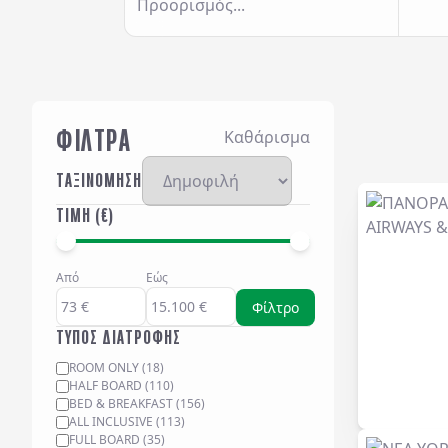
Προορισμός...
ΦΙΛΤΡΑ
Καθάρισμα
ΤΑΞΙΝΟΜΗΣΗ
ΤΙΜΗ (€)
Από
Εώς
Φίλτρο
ΤΥΠΟΣ ΔΙΑΤΡΟΦΗΣ
ROOM ONLY
(
18
)
HALF BOARD
(
110
)
BED & BREAKFAST
(
156
)
ALL INCLUSIVE
(
113
)
FULL BOARD
(
35
)