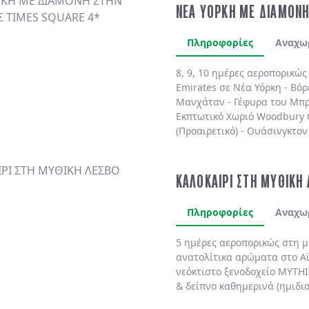
ΝΕΑ ΥΟΡΚΗ ΜΕ ΔΙΑΜΟΝΗ
Πληροφορίες
Αναχω
8, 9, 10 ημέρες αεροπορικώ
Emirates
σε
Νέα Υόρκη
-
Βόρ
Μανχάταν
-
Γέφυρα του Μπρ
Εκπτωτικό Χωριό Woodbury
(Προαιρετικό)
-
Ουάσινγκτον 
(Προαιρετικό)
. Διαμονή πάν
πολυτελές
MARRIOTT MARQU
BY HILTON NEW YORK TIME
ΚΑΛΟΚΑΙΡΙ ΣΤΗ ΜΥΘΙΚΗ
SHELBURNE SONESTA 4*
χωρ
Πληροφορίες
Αναχω
5 ημέρες αεροπορικώς στη 
ανατολίτικα αρώματα στο
Α
νεόκτιστο ξενοδοχείο
MYTHI
& δείπνο
καθημερινά
(ημιδι