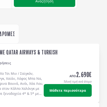
Αναζήτηση
ΚΔΡΟΜΕΣ
ME QATAR AIRWAYS & TURKISH
ρήσεις
2.690
€
Χο Τσι Μιν / Σαϊγκόν
,
ΑΠΟ
νγκ
,
Χοϊάν
,
Λόφος Μπα Να
,
Τελική τιμή ανά άτομο
ρινα Βουνά
,
Ανόι
,
Χόα Λου
,
α στον
Κόλπο Χαλόνγκ
με
Μάθετε περισσότερα
σε
ξενοδοχεία 4*
&
5*
με