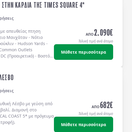
 ΣΤΗΝ ΚΑΡΔΙΑ ΤΗΣ TIMES SQUARE 4*
ρήσεις
2.090
€
ς με απευθείας πτηση
ΑΠΟ
ειο Μανχάταν
-
Νότιο
Τελική τιμή ανά άτομο
ούκλιν
-
Hudson Yards
-
 Common Outlets
Μάθετε περισσότερα
DC (Προαιρετικό)
-
Βοστόνη
ω στην
TIMES SQUARE
στο
IS 4* sup.
ή στο
TEMPO
S SQUARE 4*
ή στο
 ΛΕΣΒΟ
ίς πρωινό.
ρήσεις
682
€
μυθική
Λέσβο
με γεύση από
ΑΠΟ
ϊβαλί
. Διαμονή στο
Τελική τιμή ανά άτομο
CAL COAST 5*
με
πρόγευμα
ατροφή)
.
Μάθετε περισσότερα