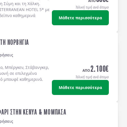
ΑΠΟ
τη
Σύμη
και τη
Χάλκη
.
Τελική τιμή ανά άτομο
ITERRANEAN HOTEL 5*
με
δείπνο καθημερινά
Μάθετε περισσότερα
ΣΤΗ ΝΟΡΒΗΓΙΑ
ρήσεις
2.100
€
ο, Μπέργκεν, Στάβανγκερ,
ΑΠΟ
μονή σε επιλεγμένα
Τελική τιμή ανά άτομο
νό μπουφέ καθημερινά.
Μάθετε περισσότερα
ΦΑΡΙ ΣΤΗΝ ΚΕΝΥΑ & ΜΟΜΠΑΣΑ
ρήσεις