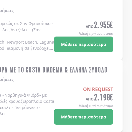
ρήσεις
2.955
€
πορικώς σε
Σαν Φρανσίσκο
-
ΑΠΟ
-
Λος Άντζελες
-
(Σαν
Τελική τιμή ανά άτομο
ch, Newport Beach, Laguna Beach Dana Point, Coronado Island)
Μάθετε περισσότερα
od
. Διαμονή σε
ξενοδοχεία
ΟΡΔ ΜΕ ΤΟ COSTA DIADEMA & ΕΛΛΗΝΑ ΣΥΝΟΔΟ
ρήσεις
ON REQUEST
2.198
€
α
«Νορβηγικά Φιόρδ»
με
ΑΠΟ
ελές κρουαζιερόπλοιο
Costa
Τελική τιμή ανά άτομο
λεσιλτ
-
Γκεϊράνγκερ
-
λο
.
Μάθετε περισσότερα