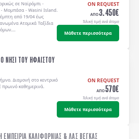
πορικώς σε
Ναϊρόμπι -
ON REQUEST
3.450
€
 - Μομπάσα - Wasini Island
.
ΑΠΟ
έμπτη από 19/04 έως
Τελική τιμή ανά άτομο
γανωμένα Ατομικά Ταξίδια
τόμων.
Μάθετε περισσότερα
ΤΟ ΝΗΣΙ ΤΟΥ ΗΦΑΙΣΤΟΥ
ήμνο. Διαμονή στο κεντρικό
ON REQUEST
570
€
έ πρωινό καθημερινά.
ΑΠΟ
Τελική τιμή ανά άτομο
Μάθετε περισσότερα
Η ΕΜΠΕΙΡΙΑ ΚΑΛΙΦΟΡΝΙΑΣ & ΛΑΣ ΒΕΓΚΑΣ