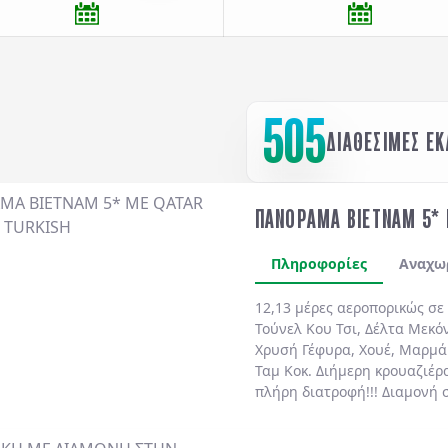
505
ΔΙΑΘΕΣΙΜΕΣ Ε
ΠΑΝΟΡΑΜΑ ΒΙΕΤΝΑΜ 5* 
Πληροφορίες
Αναχω
12,13 μέρες αεροπορικώς σε
Τούνελ Κου Τσι
,
Δέλτα Μεκό
Χρυσή Γέφυρα
,
Χουέ
,
Μαρμά
Ταμ Κοκ
. Διήμερη κρουαζιέρ
πλήρη διατροφή!!!
Διαμονή 
ημιδιατροφή
καθημερινά.