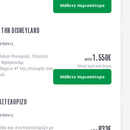
Μάθετε περισσότερα
& ΤΗΝ DISNEYLAND
ρήσεις
1.550
€
Παλαί Ρουαγιάλ, Πλατεία
ΑΠΟ
 Φραγκονάρ,
Τελική τιμή ανά άτομο
δοχείo 4* της επιλογής σας
νά.
Μάθετε περισσότερα
ΚΑΣΤΕΛΟΡΙΖΟ
ρήσεις
833
€
όδο
και στο
Καστελόριζο
με