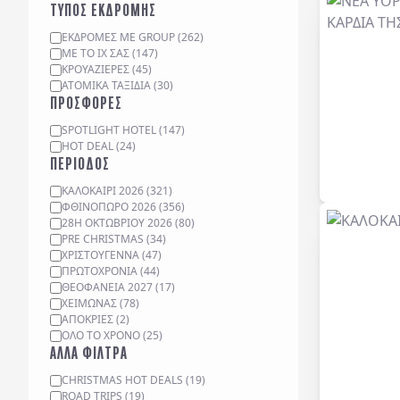
ΤΥΠΟΣ ΕΚΔΡΟΜΗΣ
ΕΚΔΡΟΜΈΣ ΜΕ GROUP
(
262
)
ΜΕ ΤΟ ΙΧ ΣΑΣ
(
147
)
ΚΡΟΥΑΖΙΈΡΕΣ
(
45
)
ΑΤΟΜΙΚΆ ΤΑΞΊΔΙΑ
(
30
)
ΠΡΟΣΦΟΡΕΣ
SPOTLIGHT HOTEL
(
147
)
HOT DEAL
(
24
)
ΠΕΡΙΟΔΟΣ
ΚΑΛΟΚΑΙΡΙ 2026
(
321
)
ΦΘΙΝΟΠΩΡΟ 2026
(
356
)
28Η ΟΚΤΩΒΡΙΟΥ 2026
(
80
)
PRE CHRISTMAS
(
34
)
ΧΡΙΣΤΟΥΓΕΝΝΑ
(
47
)
ΠΡΩΤΟΧΡΟΝΙΑ
(
44
)
ΘΕΟΦΑΝΕΙΑ 2027
(
17
)
ΧΕΙΜΩΝΑΣ
(
78
)
ΑΠΟΚΡΙΕΣ
(
2
)
ΟΛΟ ΤΟ ΧΡΟΝΟ
(
25
)
ΑΛΛΑ ΦΙΛΤΡΑ
CHRISTMAS HOT DEALS
(
19
)
ROAD TRIPS
(
19
)