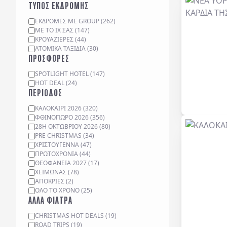
ΤΥΠΟΣ ΕΚΔΡΟΜΗΣ
ΕΚΔΡΟΜΈΣ ΜΕ GROUP
(
262
)
ΜΕ ΤΟ ΙΧ ΣΑΣ
(
147
)
ΚΡΟΥΑΖΙΈΡΕΣ
(
44
)
ΑΤΟΜΙΚΆ ΤΑΞΊΔΙΑ
(
30
)
ΠΡΟΣΦΟΡΕΣ
SPOTLIGHT HOTEL
(
147
)
HOT DEAL
(
24
)
ΠΕΡΙΟΔΟΣ
ΚΑΛΟΚΑΙΡΙ 2026
(
320
)
ΦΘΙΝΟΠΩΡΟ 2026
(
356
)
28Η ΟΚΤΩΒΡΙΟΥ 2026
(
80
)
PRE CHRISTMAS
(
34
)
ΧΡΙΣΤΟΥΓΕΝΝΑ
(
47
)
ΠΡΩΤΟΧΡΟΝΙΑ
(
44
)
ΘΕΟΦΑΝΕΙΑ 2027
(
17
)
ΧΕΙΜΩΝΑΣ
(
78
)
ΑΠΟΚΡΙΕΣ
(
2
)
ΟΛΟ ΤΟ ΧΡΟΝΟ
(
25
)
ΑΛΛΑ ΦΙΛΤΡΑ
CHRISTMAS HOT DEALS
(
19
)
ROAD TRIPS
(
19
)