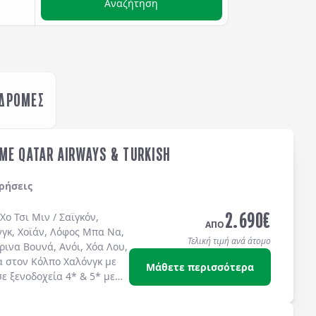
Αναζήτηση
ΚΔΡΟΜΕΣ
ME QATAR AIRWAYS & TURKISH
ρήσεις
2.690
€
Χο Τσι Μιν / Σαϊγκόν
,
ΑΠΟ
νγκ
,
Χοϊάν
,
Λόφος Μπα Να
,
Τελική τιμή ανά άτομο
ρινα Βουνά
,
Ανόι
,
Χόα Λου
,
α στον
Κόλπο Χαλόνγκ
με
Μάθετε περισσότερα
σε
ξενοδοχεία 4*
&
5*
με