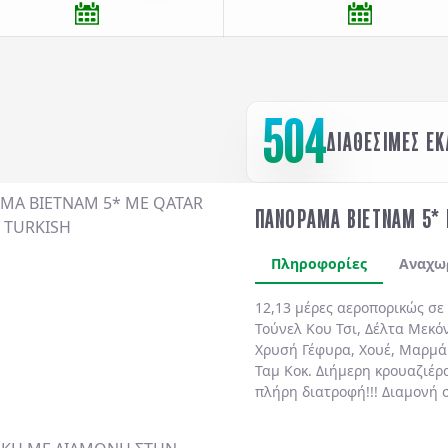
504
ΔΙΑΘΕΣΙΜΕΣ Ε
ΠΑΝΟΡΑΜΑ ΒΙΕΤΝΑΜ 5* 
Πληροφορίες
Αναχω
12,13 μέρες αεροπορικώς σε
Τούνελ Κου Τσι
,
Δέλτα Μεκό
Χρυσή Γέφυρα
,
Χουέ
,
Μαρμά
Ταμ Κοκ
. Διήμερη κρουαζιέρ
πλήρη διατροφή!!!
Διαμονή 
ημιδιατροφή
καθημερινά.