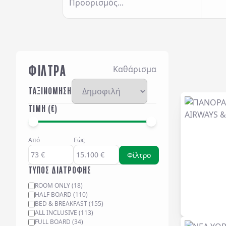
Προορισμός...
ΦΙΛΤΡΑ
Καθάρισμα
ΤΑΞΙΝΟΜΗΣΗ
ΤΙΜΗ (€)
Από
Εώς
Φίλτρο
ΤΥΠΟΣ ΔΙΑΤΡΟΦΗΣ
ROOM ONLY
(
18
)
HALF BOARD
(
110
)
BED & BREAKFAST
(
155
)
ALL INCLUSIVE
(
113
)
FULL BOARD
(
34
)