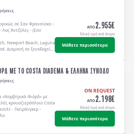
ρήσεις
2.955
€
πορικώς σε
Σαν Φρανσίσκο
-
ΑΠΟ
-
Λος Άντζελες
-
(Σαν
Τελική τιμή ανά άτομο
ch, Newport Beach, Laguna Beach Dana Point, Coronado Island)
Μάθετε περισσότερα
od
. Διαμονή σε
ξενοδοχεία
ΟΡΔ ΜΕ ΤΟ COSTA DIADEMA & ΕΛΛΗΝΑ ΣΥΝΟΔΟ
ρήσεις
ON REQUEST
2.198
€
α
«Νορβηγικά Φιόρδ»
με
ΑΠΟ
ελές κρουαζιερόπλοιο
Costa
Τελική τιμή ανά άτομο
λεσιλτ
-
Γκεϊράνγκερ
-
λο
.
Μάθετε περισσότερα