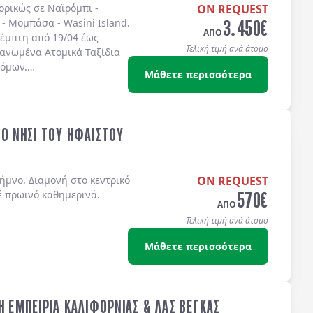
πορικώς σε
Ναϊρόμπι -
ON REQUEST
3.450
€
 - Μομπάσα - Wasini Island
.
ΑΠΟ
έμπτη από 19/04 έως
Τελική τιμή ανά άτομο
γανωμένα Ατομικά Ταξίδια
τόμων.
Μάθετε περισσότερα
ΤΟ ΝΗΣΙ ΤΟΥ ΗΦΑΙΣΤΟΥ
ήμνο. Διαμονή στο κεντρικό
ON REQUEST
570
€
έ πρωινό καθημερινά.
ΑΠΟ
Τελική τιμή ανά άτομο
Μάθετε περισσότερα
Η ΕΜΠΕΙΡΙΑ ΚΑΛΙΦΟΡΝΙΑΣ & ΛΑΣ ΒΕΓΚΑΣ