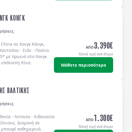
ΝΓΚ ΚΟΝΓΚ
ρήσεις
3.390
€
 China σε Χονγκ Κόνγκ,
ΑΠΟ
Χαντσόου - Σιάν - Πεκίνο.
Τελική τιμή ανά άτομο
 5* με πρωινό στο Χονγκ
 υπόλοιπη Κίνα.
Μάθετε περισσότερα
ΤΗΣ ΒΑΛΤΙΚΗΣ
ρήσεις
1.300
€
θονία
-
Λετονία
-
Λιθουανία
ΑΠΟ
ίλνιους
. Διαμονή σε
Τελική τιμή ανά άτομο
 μπουφέ
καθημερινά.