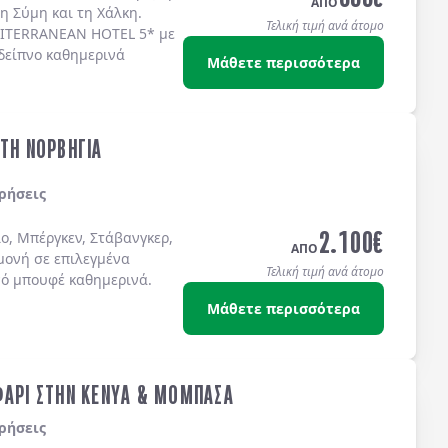
ΑΠΟ
τη
Σύμη
και τη
Χάλκη
.
Τελική τιμή ανά άτομο
ITERRANEAN HOTEL 5*
με
δείπνο καθημερινά
Μάθετε περισσότερα
ΣΤΗ ΝΟΡΒΗΓΙΑ
ρήσεις
2.100
€
ο, Μπέργκεν, Στάβανγκερ,
ΑΠΟ
μονή σε επιλεγμένα
Τελική τιμή ανά άτομο
νό μπουφέ καθημερινά.
Μάθετε περισσότερα
ΦΑΡΙ ΣΤΗΝ ΚΕΝΥΑ & ΜΟΜΠΑΣΑ
ρήσεις