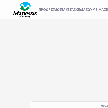
ΞΕΚΙΝΗΣΤΕ ΤΟ ΤΑΞ
ΠΡΟΟΡΙΣΜΟΊ
ΠΑΚΕΤΑ
ΣΧΕΔΙΆΖΟΥΜΕ ΜΑΖΊ
ΑΤΟΜΙΚΑ - TAILOR MADE TRIPS
Εκδρομές
MICE & DMC
Αναχωρήσεις από..
Προορισμός...
ΣΧΟΛΙΚΕΣ ΕΚΔΡΟΜΕΣ
ΓΑΜΗΛΙΟ ΤΑΞΙΔΙ
ΕΚΔΡΟΜΕΣ ΣΥΛΛΟΓΩΝ - ΣΩΜΑΤΕΙΩΝ
Αναχ