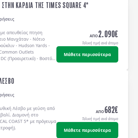
 ΣΤΗΝ ΚΑΡΔΙΑ ΤΗΣ TIMES SQUARE 4*
ρήσεις
2.090
€
ς με απευθείας πτηση
ΑΠΟ
ειο Μανχάταν
-
Νότιο
Τελική τιμή ανά άτομο
ούκλιν
-
Hudson Yards
-
 Common Outlets
Μάθετε περισσότερα
DC (Προαιρετικό)
-
Βοστόνη
ω στην
TIMES SQUARE
στο
IS 4* sup.
ή στο
TEMPO
S SQUARE 4*
ή στο
 ΛΕΣΒΟ
ίς πρωινό.
ρήσεις
682
€
μυθική
Λέσβο
με γεύση από
ΑΠΟ
ϊβαλί
. Διαμονή στο
Τελική τιμή ανά άτομο
CAL COAST 5*
με
πρόγευμα
ατροφή)
.
Μάθετε περισσότερα