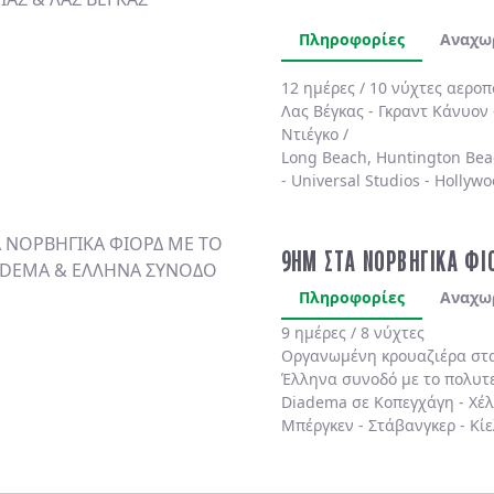
Πληροφορίες
Αναχω
12 ημέρες / 10 νύχτες αερο
Λας Βέγκας
-
Γκραντ Κάνυον
Ντιέγκο /
Long Beach, Huntington Bea
-
Universal Studios
-
Hollywo
4* χωρίς πρωινό
.
9ΗΜ ΣΤΑ ΝΟΡΒΗΓΙΚΑ ΦΙ
Πληροφορίες
Αναχω
9 ημέρες / 8 νύχτες
Οργανωμένη κρουαζιέρα στ
Έλληνα συνοδό
με το πολυτ
Diadema
σε
Κοπεγχάγη
-
Χέ
Μπέργκεν
-
Στάβανγκερ
-
Κίε