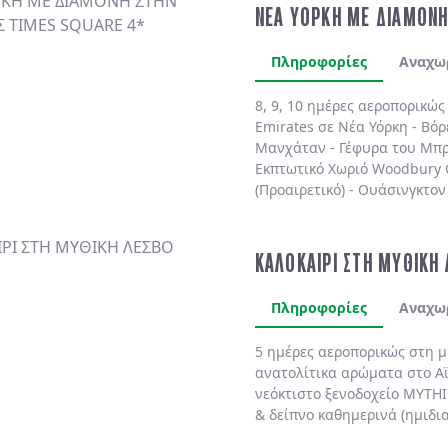
ΝΕΑ ΥΟΡΚΗ ΜΕ ΔΙΑΜΟΝΗ
Πληροφορίες
Αναχω
8, 9, 10 ημέρες αεροπορικώ
Emirates
σε
Νέα Υόρκη
-
Βόρ
Μανχάταν
-
Γέφυρα του Μπρ
Εκπτωτικό Χωριό Woodbury
(Προαιρετικό)
-
Ουάσινγκτον 
(Προαιρετικό)
. Διαμονή πάν
πολυτελές
MARRIOTT MARQU
BY HILTON NEW YORK TIME
ΚΑΛΟΚΑΙΡΙ ΣΤΗ ΜΥΘΙΚΗ
SHELBURNE SONESTA 4*
χωρ
Πληροφορίες
Αναχω
5 ημέρες αεροπορικώς στη 
ανατολίτικα αρώματα στο
Α
νεόκτιστο ξενοδοχείο
MYTHI
& δείπνο
καθημερινά
(ημιδι