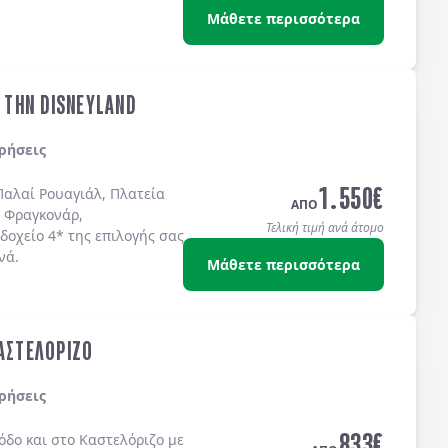
Μάθετε περισσότερα
& ΤΗΝ DISNEYLAND
ρήσεις
1.550
€
Παλαί Ρουαγιάλ, Πλατεία
ΑΠΟ
 Φραγκονάρ,
Τελική τιμή ανά άτομο
δοχείo 4* της επιλογής σας
νά.
Μάθετε περισσότερα
ΚΑΣΤΕΛΟΡΙΖΟ
ρήσεις
833
€
όδο
και στο
Καστελόριζο
με