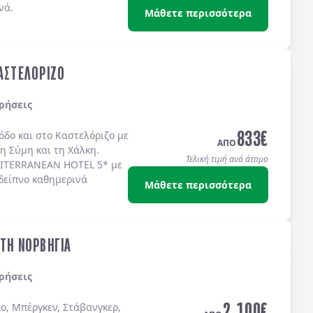
νά.
Μάθετε περισσότερα
ΚΑΣΤΕΛΟΡΙΖΟ
ρήσεις
833
€
όδο
και στο
Καστελόριζο
με
ΑΠΟ
τη
Σύμη
και τη
Χάλκη
.
Τελική τιμή ανά άτομο
ITERRANEAN HOTEL 5*
με
δείπνο καθημερινά
Μάθετε περισσότερα
ΣΤΗ ΝΟΡΒΗΓΙΑ
ρήσεις
2.100
€
ο, Μπέργκεν, Στάβανγκερ,