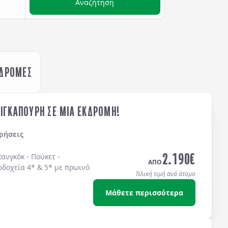
Αναζήτηση
ΚΔΡΟΜΕΣ
ΣΙΓΚΑΠΟΥΡΗ ΣΕ ΜΙΑ ΕΚΔΡΟΜΗ!
ρήσεις
2.190
€
ανγκόκ - Πούκετ -
ΑΠΟ
οδοχεία 4* & 5* με πρωινό
Τελική τιμή ανά άτομο
Μάθετε περισσότερα