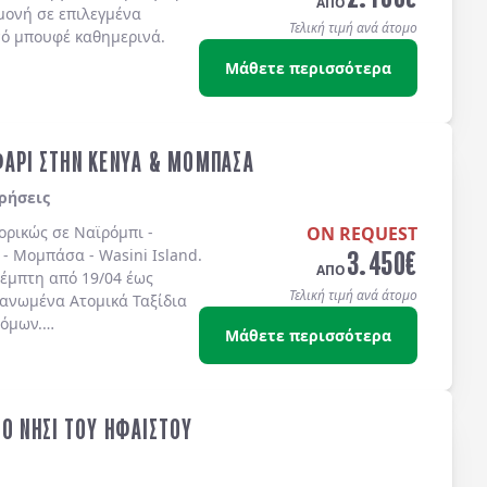
ΑΠΟ
μονή σε επιλεγμένα
Τελική τιμή ανά άτομο
νό μπουφέ καθημερινά.
Μάθετε περισσότερα
ΦΑΡΙ ΣΤΗΝ ΚΕΝΥΑ & ΜΟΜΠΑΣΑ
ρήσεις
πορικώς σε
Ναϊρόμπι -
ON REQUEST
3.450
€
 - Μομπάσα - Wasini Island
.
ΑΠΟ
έμπτη από 19/04 έως
Τελική τιμή ανά άτομο
γανωμένα Ατομικά Ταξίδια
τόμων.
Μάθετε περισσότερα
ΤΟ ΝΗΣΙ ΤΟΥ ΗΦΑΙΣΤΟΥ