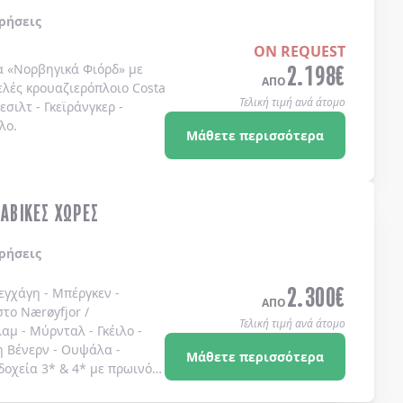
ρήσεις
ON REQUEST
2.198
€
α
«Νορβηγικά Φιόρδ»
με
ΑΠΟ
ελές κρουαζιερόπλοιο
Costa
Τελική τιμή ανά άτομο
λεσιλτ
-
Γκεϊράνγκερ
-
λο
.
Μάθετε περισσότερα
ΝΑΒΙΚΕΣ ΧΩΡΕΣ
ρήσεις
2.300
€
εγχάγη - Μπέργκεν -
ΑΠΟ
το Nærøyfjor /
Τελική τιμή ανά άτομο
αμ - Μύρνταλ - Γκέιλο -
η Βένερν - Ουψάλα -
Μάθετε περισσότερα
δοχεία 3* & 4* με πρωινό