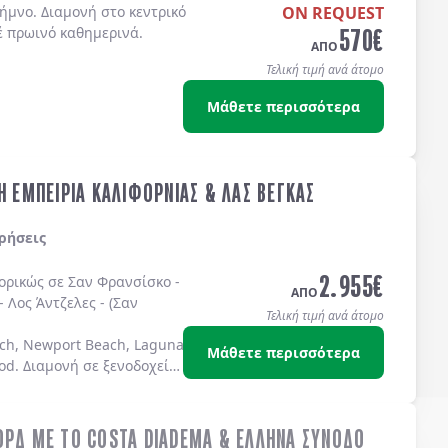
ήμνο. Διαμονή στο κεντρικό
ON REQUEST
570
€
έ πρωινό καθημερινά.
ΑΠΟ
Τελική τιμή ανά άτομο
Μάθετε περισσότερα
Η ΕΜΠΕΙΡΙΑ ΚΑΛΙΦΟΡΝΙΑΣ & ΛΑΣ ΒΕΓΚΑΣ
ρήσεις
2.955
€
πορικώς σε
Σαν Φρανσίσκο
-
ΑΠΟ
-
Λος Άντζελες
-
(Σαν
Τελική τιμή ανά άτομο
ch, Newport Beach, Laguna Beach Dana Point, Coronado Island)
Μάθετε περισσότερα
od
. Διαμονή σε
ξενοδοχεία
ΟΡΔ ΜΕ ΤΟ COSTA DIADEMA & ΕΛΛΗΝΑ ΣΥΝΟΔΟ