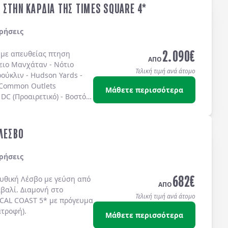
 ΣΤΗΝ ΚΑΡΔΙΑ ΤΗΣ TIMES SQUARE 4*
ρήσεις
2.090
€
ς με απευθείας πτηση
ΑΠΟ
ειο Μανχάταν
-
Νότιο
Τελική τιμή ανά άτομο
ούκλιν
-
Hudson Yards
-
 Common Outlets
Μάθετε περισσότερα
DC (Προαιρετικό)
-
Βοστόνη
ω στην
TIMES SQUARE
στο
IS 4* sup.
ή στο
TEMPO
S SQUARE 4*
ή στο
 ΛΕΣΒΟ
ίς πρωινό.
ρήσεις
682
€
μυθική
Λέσβο
με γεύση από
ΑΠΟ
ϊβαλί
. Διαμονή στο
Τελική τιμή ανά άτομο
CAL COAST 5*
με
πρόγευμα
ατροφή)
.
Μάθετε περισσότερα