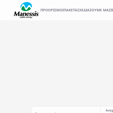
ΞΕΚΙΝΗΣΤΕ ΤΟ ΤΑΞ
ΠΡΟΟΡΙΣΜΟΊ
ΠΑΚΕΤΑ
ΣΧΕΔΙΆΖΟΥΜΕ ΜΑΖΊ
ΑΤΟΜΙΚΑ - TAILOR MADE TRIPS
Εκδρομές
MICE & DMC
Αναχωρήσεις από..
Προορισμός...
ΣΧΟΛΙΚΕΣ ΕΚΔΡΟΜΕΣ
ΓΑΜΗΛΙΟ ΤΑΞΙΔΙ
ΕΚΔΡΟΜΕΣ ΣΥΛΛΟΓΩΝ - ΣΩΜΑΤΕΙΩΝ
Αναχ