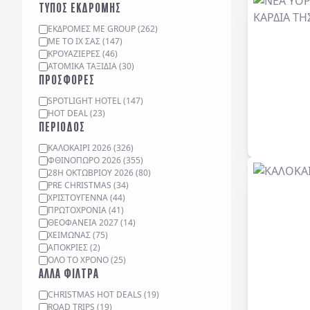
ΤΥΠΟΣ ΕΚΔΡΟΜΗΣ
ΕΚΔΡΟΜΈΣ ΜΕ GROUP
(
262
)
ΜΕ ΤΟ ΙΧ ΣΑΣ
(
147
)
ΚΡΟΥΑΖΙΈΡΕΣ
(
46
)
ΑΤΟΜΙΚΆ ΤΑΞΊΔΙΑ
(
30
)
ΠΡΟΣΦΟΡΕΣ
SPOTLIGHT HOTEL
(
147
)
HOT DEAL
(
23
)
ΠΕΡΙΟΔΟΣ
ΚΑΛΟΚΑΙΡΙ 2026
(
326
)
ΦΘΙΝΟΠΩΡΟ 2026
(
355
)
28Η ΟΚΤΩΒΡΙΟΥ 2026
(
80
)
PRE CHRISTMAS
(
34
)
ΧΡΙΣΤΟΥΓΕΝΝΑ
(
44
)
ΠΡΩΤΟΧΡΟΝΙΑ
(
41
)
ΘΕΟΦΑΝΕΙΑ 2027
(
14
)
ΧΕΙΜΩΝΑΣ
(
75
)
ΑΠΟΚΡΙΕΣ
(
2
)
ΟΛΟ ΤΟ ΧΡΟΝΟ
(
25
)
ΑΛΛΑ ΦΙΛΤΡΑ
CHRISTMAS HOT DEALS
(
19
)
ROAD TRIPS
(
19
)