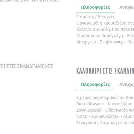
Πληροφορίες
Αναχω
9 ημέρες / 8 νύχτες
Οργανωμένη κρουαζιέρα στ
Έλληνα συνοδό
με το πολυτ
Diadema
σε
Κοπεγχάγη
-
Χέ
Μπέργκεν
-
Στάβανγκερ
-
Κίε
ΚΑΛΟΚΑΙΡΙ ΣΤΙΣ ΣΚΑΝΔΙ
Πληροφορίες
Αναχω
8 μέρες αεροπορικώς σε Κοπ
Γκουτβάνγκεν - Κρουαζιέρα σ
Σόγκνεφιορδ - Οδοντωτός Φλ
Όσλο - Χολμενκόλλεν - Λίμν
Στοκχόλμη. Διαμονή σε ξενο
καθημερινά.