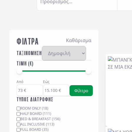
Προορισμός...
ΦΙΛΤΡΑ
Καθάρισμα
ΤΑΞΙΝΟΜΗΣΗ
ΤΙΜΗ (€)
Από
Εώς
Φίλτρο
ΤΥΠΟΣ ΔΙΑΤΡΟΦΗΣ
ROOM ONLY
(
18
)
HALF BOARD
(
111
)
BED & BREAKFAST
(
156
)
ALL INCLUSIVE
(
113
)
FULL BOARD
(
35
)