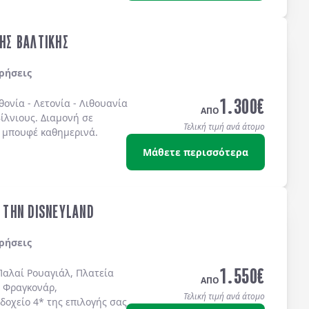
ΤΗΣ ΒΑΛΤΙΚΗΣ
ρήσεις
1.300
€
θονία
-
Λετονία
-
Λιθουανία
ΑΠΟ
ίλνιους
. Διαμονή σε
Τελική τιμή ανά άτομο
 μπουφέ
καθημερινά.
Μάθετε περισσότερα
& ΤΗΝ DISNEYLAND
ρήσεις
1.550
€
Παλαί Ρουαγιάλ, Πλατεία
ΑΠΟ
 Φραγκονάρ,
Τελική τιμή ανά άτομο
δοχείo 4* της επιλογής σας