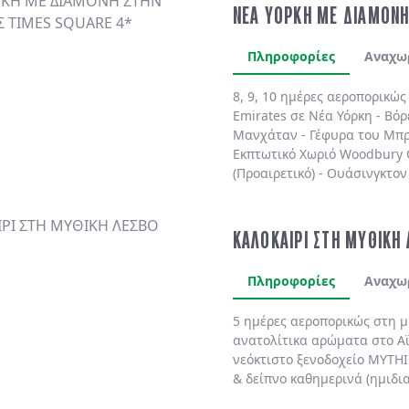
ΝΕΑ ΥΟΡΚΗ ΜΕ ΔΙΑΜΟΝΗ
Πληροφορίες
Αναχω
8, 9, 10 ημέρες αεροπορικώ
Emirates
σε
Νέα Υόρκη
-
Βόρ
Μανχάταν
-
Γέφυρα του Μπρ
Εκπτωτικό Χωριό Woodbury
(Προαιρετικό)
-
Ουάσινγκτον 
(Προαιρετικό)
. Διαμονή πάν
πολυτελές
MARRIOTT MARQU
BY HILTON NEW YORK TIME
ΚΑΛΟΚΑΙΡΙ ΣΤΗ ΜΥΘΙΚΗ
SHELBURNE SONESTA 4*
χωρ
Πληροφορίες
Αναχω
5 ημέρες αεροπορικώς στη 
ανατολίτικα αρώματα στο
Α
νεόκτιστο ξενοδοχείο
MYTHI
& δείπνο
καθημερινά
(ημιδι