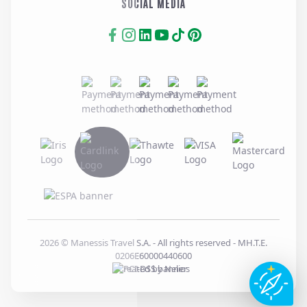
SOCIAL MEDIA
2026
© Manessis Travel S.A. - All rights reserved
- MH.T.E.
0206E60000440600
Created by
Nelios