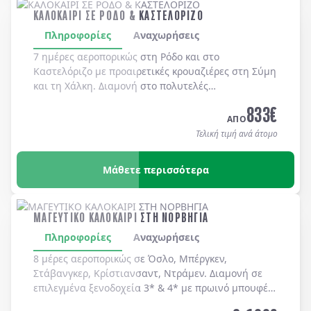
ΚΑΛΟΚΑΙΡΙ ΣΕ ΡΟΔΟ & ΚΑΣΤΕΛΟΡΙΖΟ
Πληροφορίες
Αναχωρήσεις
7 ημέρες αεροπορικώς στη
Ρόδο
και στο
Καστελόριζο
με προαιρετικές κρουαζιέρες στη
Σύμη
και τη
Χάλκη
. Διαμονή στο πολυτελές
MEDITERRANEAN HOTEL 5*
με μπουφέ πρωϊνό και
833
€
μπουφέ δείπνο καθημερινά
(ημιδιατροφή)
.
ΑΠΟ
Τελική τιμή ανά άτομο
Μάθετε περισσότερα
ΜΑΓΕΥΤΙΚΟ ΚΑΛΟΚΑΙΡΙ ΣΤΗ ΝΟΡΒΗΓΙΑ
Πληροφορίες
Αναχωρήσεις
8 μέρες αεροπορικώς σε Όσλο, Μπέργκεν,
Στάβανγκερ, Κρίστιανσαντ, Ντράμεν. Διαμονή σε
επιλεγμένα ξενοδοχεία 3* & 4* με πρωινό μπουφέ
καθημερινά.