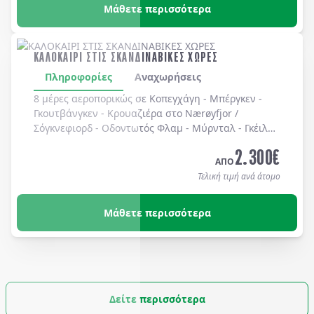
Μάθετε περισσότερα
ΚΑΛΟΚΑΙΡΙ ΣΤΙΣ ΣΚΑΝΔΙΝΑΒΙΚΕΣ ΧΩΡΕΣ
Πληροφορίες
Αναχωρήσεις
8 μέρες αεροπορικώς σε Κοπεγχάγη - Μπέργκεν -
Γκουτβάνγκεν - Κρουαζιέρα στο Nærøyfjor /
Σόγκνεφιορδ - Οδοντωτός Φλαμ - Μύρνταλ - Γκέιλο -
Όσλο - Χολμενκόλλεν - Λίμνη Βένερν - Ουψάλα -
2.300
€
Στοκχόλμη. Διαμονή σε ξενοδοχεία 3* & 4* με
ΑΠΟ
πρωινό καθημερινά.
Τελική τιμή ανά άτομο
Μάθετε περισσότερα
Δείτε περισσότερα