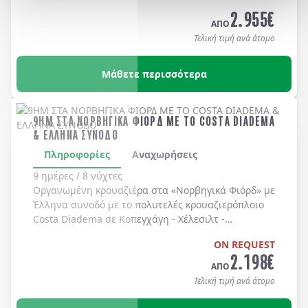
Long Beach, Huntington Beach, Newport Beach, Laguna Bea
2.955
€
-
Universal Studios
-
Hollywood
. Διαμονή σε
ΑΠΟ
ξενοδοχεία 4* χωρίς πρωινό
.
Τελική τιμή ανά άτομο
Μάθετε περισσότερα
9ΗΜ ΣΤΑ ΝΟΡΒΗΓΙΚΑ ΦΙΟΡΔ ΜΕ ΤΟ COSTA DIADEMA
& ΕΛΛΗΝΑ ΣΥΝΟΔΟ
Πληροφορίες
Αναχωρήσεις
9 ημέρες / 8 νύχτες
Οργανωμένη κρουαζιέρα στα
«Νορβηγικά Φιόρδ»
με
Έλληνα συνοδό
με το πολυτελές κρουαζιερόπλοιο
Costa Diadema
σε
Κοπεγχάγη
-
Χέλεσιλτ
-
Γκεϊράνγκερ
-
Μπέργκεν
-
Στάβανγκερ
-
Κίελο
.
ON REQUEST
2.198
€
ΑΠΟ
Τελική τιμή ανά άτομο