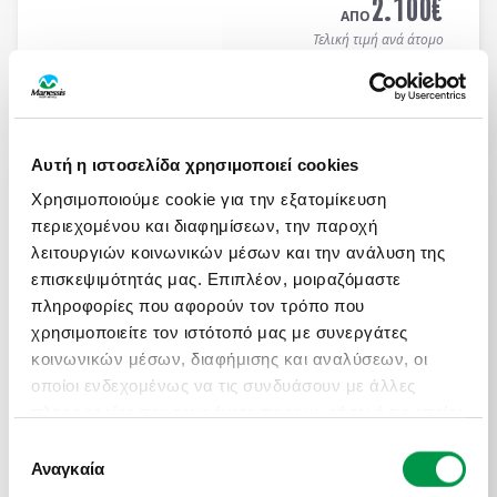
2.100
€
ΑΠΟ
Τελική τιμή ανά άτομο
Μάθετε περισσότερα
Αυτή η ιστοσελίδα χρησιμοποιεί cookies
ΑΤΟΜΙΚΟ ΤΑΞΙΔΙ ΜΕ ΣΑΦΑΡΙ ΣΤΗΝ ΚΕΝΥΑ &
ΜΟΜΠΑΣΑ
Χρησιμοποιούμε cookie για την εξατομίκευση
περιεχομένου και διαφημίσεων, την παροχή
Πληροφορίες
Αναχωρήσεις
λειτουργιών κοινωνικών μέσων και την ανάλυση της
13 ημέρες / 10 νύχτες αεροπορικώς σε
Ναϊρόμπι -
επισκεψιμότητάς μας. Επιπλέον, μοιραζόμαστε
Αμποσέλι - Ανατολικό Τσάβο - Μομπάσα - Wasini
πληροφορίες που αφορούν τον τρόπο που
Island
. Αναχωρήσεις κάθε Τρίτη & Πέμπτη από
19/04 έως 10/12/2026 (επιστροφή). Οργανωμένα
χρησιμοποιείτε τον ιστότοπό μας με συνεργάτες
ON REQUEST
Ατομικά Ταξίδια με ελάχιστη συμμετοχή 2 ατόμων.
κοινωνικών μέσων, διαφήμισης και αναλύσεων, οι
3.450
€
ΑΠΟ
οποίοι ενδεχομένως να τις συνδυάσουν με άλλες
Τελική τιμή ανά άτομο
πληροφορίες που τους έχετε παραχωρήσει ή τις οποίες
έχουν συλλέξει σε σχέση με την από μέρους σας
Επιλογή
Μάθετε περισσότερα
χρήση των υπηρεσιών τους.
Αναγκαία
συγκατάθεσης