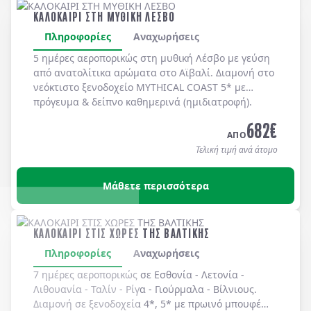
ΚΑΛΟΚΑΙΡΙ ΣΤΗ ΜΥΘΙΚΗ ΛΕΣΒΟ
Πληροφορίες
Αναχωρήσεις
5 ημέρες αεροπορικώς στη μυθική
Λέσβο
με γεύση
από ανατολίτικα αρώματα στο
Αϊβαλί
. Διαμονή στο
νεόκτιστο ξενοδοχείο
MYTHICAL COAST 5*
με
πρόγευμα & δείπνο
καθημερινά
(ημιδιατροφή)
.
682
€
ΑΠΟ
Τελική τιμή ανά άτομο
Μάθετε περισσότερα
ΚΑΛΟΚΑΙΡΙ ΣΤΙΣ ΧΩΡΕΣ ΤΗΣ ΒΑΛΤΙΚΗΣ
Πληροφορίες
Αναχωρήσεις
7 ημέρες αεροπορικώς σε
Εσθονία
-
Λετονία
-
Λιθουανία
-
Ταλίν
-
Ρίγα
-
Γιούρμαλα
-
Βίλνιους
.
Διαμονή σε
ξενοδοχεία 4*, 5*
με
πρωινό μπουφέ