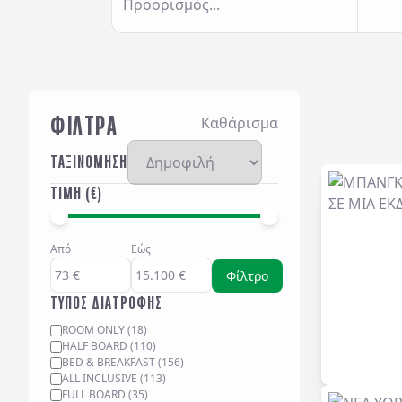
Προορισμός...
ΦΙΛΤΡΑ
Καθάρισμα
ΤΑΞΙΝΟΜΗΣΗ
ΤΙΜΗ (€)
Από
Εώς
Φίλτρο
ΤΥΠΟΣ ΔΙΑΤΡΟΦΗΣ
ROOM ONLY
(
18
)
HALF BOARD
(
110
)
BED & BREAKFAST
(
156
)
ALL INCLUSIVE
(
113
)
FULL BOARD
(
35
)