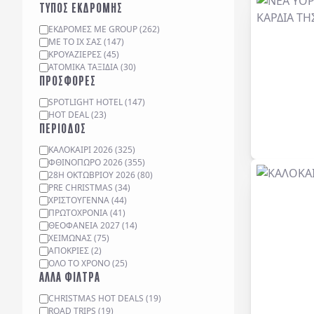
ΤΥΠΟΣ ΕΚΔΡΟΜΗΣ
ΕΚΔΡΟΜΈΣ ΜΕ GROUP
(
262
)
ΜΕ ΤΟ ΙΧ ΣΑΣ
(
147
)
ΚΡΟΥΑΖΙΈΡΕΣ
(
45
)
ΑΤΟΜΙΚΆ ΤΑΞΊΔΙΑ
(
30
)
ΠΡΟΣΦΟΡΕΣ
SPOTLIGHT HOTEL
(
147
)
HOT DEAL
(
23
)
ΠΕΡΙΟΔΟΣ
ΚΑΛΟΚΑΙΡΙ 2026
(
325
)
ΦΘΙΝΟΠΩΡΟ 2026
(
355
)
28Η ΟΚΤΩΒΡΙΟΥ 2026
(
80
)
PRE CHRISTMAS
(
34
)
ΧΡΙΣΤΟΥΓΕΝΝΑ
(
44
)
ΠΡΩΤΟΧΡΟΝΙΑ
(
41
)
ΘΕΟΦΑΝΕΙΑ 2027
(
14
)
ΧΕΙΜΩΝΑΣ
(
75
)
ΑΠΟΚΡΙΕΣ
(
2
)
ΟΛΟ ΤΟ ΧΡΟΝΟ
(
25
)
ΑΛΛΑ ΦΙΛΤΡΑ
CHRISTMAS HOT DEALS
(
19
)
ROAD TRIPS
(
19
)