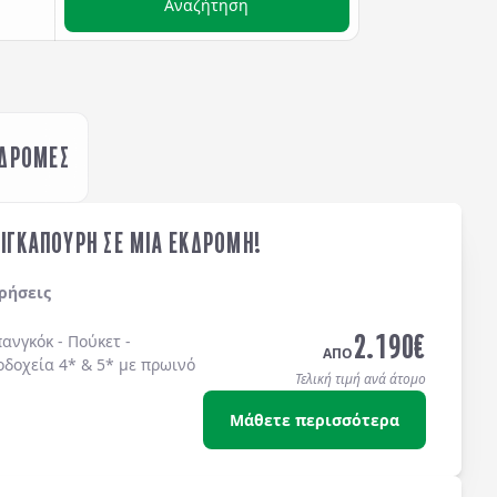
Αναζήτηση
ΚΔΡΟΜΕΣ
ΣΙΓΚΑΠΟΥΡΗ ΣΕ ΜΙΑ ΕΚΔΡΟΜΗ!
ρήσεις
2.190
€
ανγκόκ - Πούκετ -
ΑΠΟ
οδοχεία 4* & 5* με πρωινό
Τελική τιμή ανά άτομο
Μάθετε περισσότερα