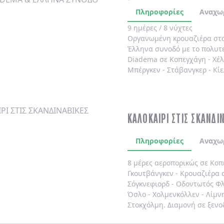
Πληροφορίες
Αναχω
9 ημέρες / 8 νύχτες
Οργανωμένη κρουαζιέρα στ
Έλληνα συνοδό
με το πολυτ
Diadema
σε
Κοπεγχάγη
-
Χέ
Μπέργκεν
-
Στάβανγκερ
-
Κίε
ΚΑΛΟΚΑΙΡΙ ΣΤΙΣ ΣΚΑΝΔΙ
Πληροφορίες
Αναχω
8 μέρες αεροπορικώς σε Κοπ
Γκουτβάνγκεν - Κρουαζιέρα σ
Σόγκνεφιορδ - Οδοντωτός Φλ
Όσλο - Χολμενκόλλεν - Λίμν
Στοκχόλμη. Διαμονή σε ξενο
καθημερινά.