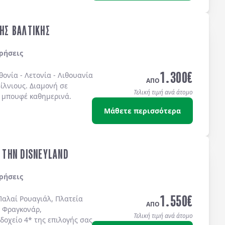
ΤΗΣ ΒΑΛΤΙΚΗΣ
ρήσεις
1.300
€
θονία
-
Λετονία
-
Λιθουανία
ΑΠΟ
ίλνιους
. Διαμονή σε
Τελική τιμή ανά άτομο
 μπουφέ
καθημερινά.
Μάθετε περισσότερα
& ΤΗΝ DISNEYLAND
ρήσεις
1.550
€
Παλαί Ρουαγιάλ, Πλατεία
ΑΠΟ
 Φραγκονάρ,
Τελική τιμή ανά άτομο
δοχείo 4* της επιλογής σας