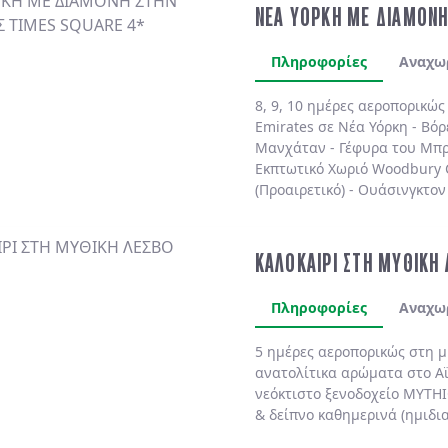
ΝΕΑ ΥΟΡΚΗ ΜΕ ΔΙΑΜΟΝΗ
Πληροφορίες
Αναχω
8, 9, 10 ημέρες αεροπορικώ
Emirates
σε
Νέα Υόρκη
-
Βόρ
Μανχάταν
-
Γέφυρα του Μπρ
Εκπτωτικό Χωριό Woodbury
(Προαιρετικό)
-
Ουάσινγκτον 
(Προαιρετικό)
. Διαμονή πάν
πολυτελές
MARRIOTT MARQU
BY HILTON NEW YORK TIME
ΚΑΛΟΚΑΙΡΙ ΣΤΗ ΜΥΘΙΚΗ
SHELBURNE SONESTA 4*
χωρ
Πληροφορίες
Αναχω
5 ημέρες αεροπορικώς στη 
ανατολίτικα αρώματα στο
Α
νεόκτιστο ξενοδοχείο
MYTHI
& δείπνο
καθημερινά
(ημιδι