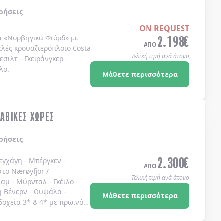
ρήσεις
ON REQUEST
2.198
€
α
«Νορβηγικά Φιόρδ»
με
ΑΠΟ
ελές κρουαζιερόπλοιο
Costa
Τελική τιμή ανά άτομο
λεσιλτ
-
Γκεϊράνγκερ
-
λο
.
Μάθετε περισσότερα
ΝΑΒΙΚΕΣ ΧΩΡΕΣ
ρήσεις
2.300
€
εγχάγη - Μπέργκεν -
ΑΠΟ
το Nærøyfjor /
Τελική τιμή ανά άτομο
αμ - Μύρνταλ - Γκέιλο -
η Βένερν - Ουψάλα -
Μάθετε περισσότερα
δοχεία 3* & 4* με πρωινό