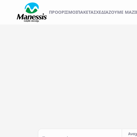
ΞΕΚΙΝΗΣΤΕ ΤΟ ΤΑΞ
ΠΡΟΟΡΙΣΜΟΊ
ΠΑΚΕΤΑ
ΣΧΕΔΙΆΖΟΥΜΕ ΜΑΖΊ
ΑΤΟΜΙΚΑ - TAILOR MADE TRIPS
Εκδρομές
MICE & DMC
Αναχωρήσεις από..
Προορισμός...
ΣΧΟΛΙΚΕΣ ΕΚΔΡΟΜΕΣ
ΓΑΜΗΛΙΟ ΤΑΞΙΔΙ
ΕΚΔΡΟΜΕΣ ΣΥΛΛΟΓΩΝ - ΣΩΜΑΤΕΙΩΝ
Αναχ