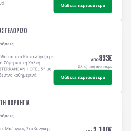
νά.
Μάθετε περισσότερα
ΚΑΣΤΕΛΟΡΙΖΟ
ρήσεις
833
€
όδο
και στο
Καστελόριζο
με
ΑΠΟ
τη
Σύμη
και τη
Χάλκη
.
Τελική τιμή ανά άτομο
ITERRANEAN HOTEL 5*
με
δείπνο καθημερινά
Μάθετε περισσότερα
ΣΤΗ ΝΟΡΒΗΓΙΑ
ρήσεις
2.100
€
ο, Μπέργκεν, Στάβανγκερ,