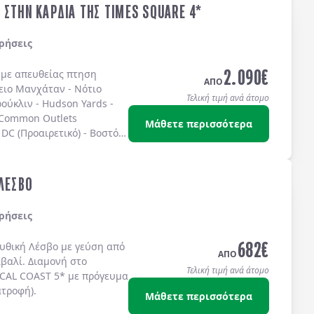
 ΣΤΗΝ ΚΑΡΔΙΑ ΤΗΣ TIMES SQUARE 4*
ρήσεις
2.090
€
ς με απευθείας πτηση
ΑΠΟ
ειο Μανχάταν
-
Νότιο
Τελική τιμή ανά άτομο
ούκλιν
-
Hudson Yards
-
 Common Outlets
Μάθετε περισσότερα
DC (Προαιρετικό)
-
Βοστόνη
ω στην
TIMES SQUARE
στο
IS 4* sup.
ή στο
TEMPO
S SQUARE 4*
ή στο
 ΛΕΣΒΟ
ίς πρωινό.
ρήσεις
682
€
μυθική
Λέσβο
με γεύση από
ΑΠΟ
ϊβαλί
. Διαμονή στο
Τελική τιμή ανά άτομο
CAL COAST 5*
με
πρόγευμα
ατροφή)
.
Μάθετε περισσότερα