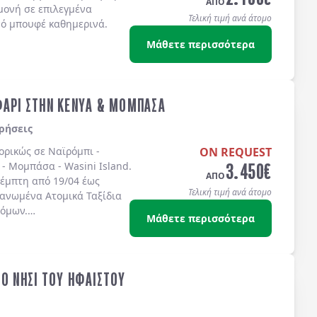
ΑΠΟ
μονή σε επιλεγμένα
Τελική τιμή ανά άτομο
νό μπουφέ καθημερινά.
Μάθετε περισσότερα
ΦΑΡΙ ΣΤΗΝ ΚΕΝΥΑ & ΜΟΜΠΑΣΑ
ρήσεις
πορικώς σε
Ναϊρόμπι -
ON REQUEST
3.450
€
 - Μομπάσα - Wasini Island
.
ΑΠΟ
έμπτη από 19/04 έως
Τελική τιμή ανά άτομο
γανωμένα Ατομικά Ταξίδια
τόμων.
Μάθετε περισσότερα
ΤΟ ΝΗΣΙ ΤΟΥ ΗΦΑΙΣΤΟΥ