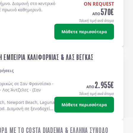
ήμνο. Διαμονή στο κεντρικό
ON REQUEST
570
€
έ πρωινό καθημερινά.
ΑΠΟ
Τελική τιμή ανά άτομο
Μάθετε περισσότερα
Η ΕΜΠΕΙΡΙΑ ΚΑΛΙΦΟΡΝΙΑΣ & ΛΑΣ ΒΕΓΚΑΣ
ρήσεις
2.955
€
πορικώς σε
Σαν Φρανσίσκο
-
ΑΠΟ
-
Λος Άντζελες
-
(Σαν
Τελική τιμή ανά άτομο
ch, Newport Beach, Laguna Beach Dana Point, Coronado Island)
Μάθετε περισσότερα
od
. Διαμονή σε
ξενοδοχεία
ΟΡΔ ΜΕ ΤΟ COSTA DIADEMA & ΕΛΛΗΝΑ ΣΥΝΟΔΟ