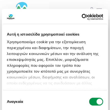
ΞΕΚΙΝΗΣΤΕ ΤΟ ΤΑΞΙΔΙ ΣΑΣ
ΑΠΟ ΕΔΩ
ΑΤΟΜΙΚΑ - TAILOR MADE TRIPS
Αρχική
Εκδρομές
Αυτή η ιστοσελίδα χρησιμοποιεί cookies
MICE & DMC
Χρησιμοποιούμε cookie για την εξατομίκευση
Εκδρομές
Ξενοδοχεία
ΤΑ ΤΑΞΙΔΙΑ ΜΑΣ
περιεχομένου και διαφημίσεων, την παροχή
ΣΧΟΛΙΚΕΣ ΕΚΔΡΟΜΕΣ
λειτουργιών κοινωνικών μέσων και την ανάλυση της
επισκεψιμότητάς μας. Επιπλέον, μοιραζόμαστε
Προορισμός...
πληροφορίες που αφορούν τον τρόπο που
ΓΑΜΗΛΙΟ ΤΑΞΙΔΙ
χρησιμοποιείτε τον ιστότοπό μας με συνεργάτες
Αναχωρήσεις από..
Αναχωρήσεις έως..
Εκδρομές
Ξενοδοχεία
κοινωνικών μέσων, διαφήμισης και αναλύσεων, οι
ΕΚΔΡΟΜΕΣ ΣΥΛΛΟΓΩΝ - ΣΩΜΑΤΕΙΩΝ
οποίοι ενδεχομένως να τις συνδυάσουν με άλλες
πληροφορίες που τους έχετε παραχωρήσει ή τις οποίες
Αναζήτηση
Προορισμός...
έχουν συλλέξει σε σχέση με την από μέρους σας
Επιλογή
χρήση των υπηρεσιών τους.
Αναγκαία
συγκατάθεσης
Αναχωρήσεις από..
Αναχωρήσεις έως..