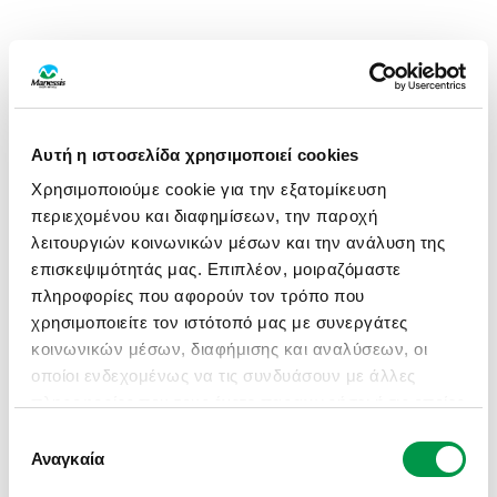
Αυτή η ιστοσελίδα χρησιμοποιεί cookies
Χρησιμοποιούμε cookie για την εξατομίκευση
περιεχομένου και διαφημίσεων, την παροχή
λειτουργιών κοινωνικών μέσων και την ανάλυση της
επισκεψιμότητάς μας. Επιπλέον, μοιραζόμαστε
πληροφορίες που αφορούν τον τρόπο που
χρησιμοποιείτε τον ιστότοπό μας με συνεργάτες
κοινωνικών μέσων, διαφήμισης και αναλύσεων, οι
οποίοι ενδεχομένως να τις συνδυάσουν με άλλες
πληροφορίες που τους έχετε παραχωρήσει ή τις οποίες
έχουν συλλέξει σε σχέση με την από μέρους σας
Επιλογή
APPLICATION ERROR: A CLIENT-SIDE EXCEPTION HAS
χρήση των υπηρεσιών τους.
Αναγκαία
συγκατάθεσης
OCCURRED (SEE THE BROWSER CONSOLE FOR MORE