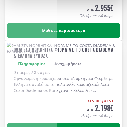
Long Beach, Huntington Beach, Newport Beach, Laguna Bea
2.955
€
-
Universal Studios
-
Hollywood
. Διαμονή σε
ΑΠΟ
ξενοδοχεία 4* χωρίς πρωινό
.
Τελική τιμή ανά άτομο
Μάθετε περισσότερα
9ΗΜ ΣΤΑ ΝΟΡΒΗΓΙΚΑ ΦΙΟΡΔ ΜΕ ΤΟ COSTA DIADEMA
& ΕΛΛΗΝΑ ΣΥΝΟΔΟ
Πληροφορίες
Αναχωρήσεις
9 ημέρες / 8 νύχτες
Οργανωμένη κρουαζιέρα στα
«Νορβηγικά Φιόρδ»
με
Έλληνα συνοδό
με το πολυτελές κρουαζιερόπλοιο
Costa Diadema
σε
Κοπεγχάγη
-
Χέλεσιλτ
-
Γκεϊράνγκερ
-
Μπέργκεν
-
Στάβανγκερ
-
Κίελο
.
ON REQUEST
2.198
€
ΑΠΟ
Τελική τιμή ανά άτομο