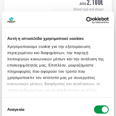
2.100
€
ΑΠΟ
Τελική τιμή ανά άτομο
Μάθετε περισσότερα
Αυτή η ιστοσελίδα χρησιμοποιεί cookies
ΑΤΟΜΙΚΟ ΤΑΞΙΔΙ ΜΕ ΣΑΦΑΡΙ ΣΤΗΝ ΚΕΝΥΑ &
ΜΟΜΠΑΣΑ
Χρησιμοποιούμε cookie για την εξατομίκευση
περιεχομένου και διαφημίσεων, την παροχή
Πληροφορίες
Αναχωρήσεις
λειτουργιών κοινωνικών μέσων και την ανάλυση της
13 ημέρες / 10 νύχτες αεροπορικώς σε
Ναϊρόμπι -
επισκεψιμότητάς μας. Επιπλέον, μοιραζόμαστε
Αμποσέλι - Ανατολικό Τσάβο - Μομπάσα - Wasini
πληροφορίες που αφορούν τον τρόπο που
Island
. Αναχωρήσεις κάθε Τρίτη & Πέμπτη από
19/04 έως 10/12/2026 (επιστροφή). Οργανωμένα
χρησιμοποιείτε τον ιστότοπό μας με συνεργάτες
ON REQUEST
Ατομικά Ταξίδια με ελάχιστη συμμετοχή 2 ατόμων.
κοινωνικών μέσων, διαφήμισης και αναλύσεων, οι
3.450
€
ΑΠΟ
οποίοι ενδεχομένως να τις συνδυάσουν με άλλες
Τελική τιμή ανά άτομο
πληροφορίες που τους έχετε παραχωρήσει ή τις οποίες
έχουν συλλέξει σε σχέση με την από μέρους σας
Επιλογή
Μάθετε περισσότερα
χρήση των υπηρεσιών τους.
Αναγκαία
συγκατάθεσης