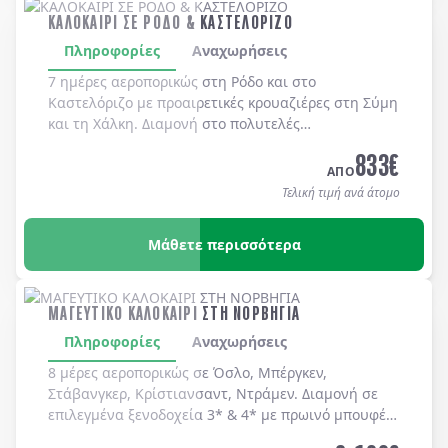
ΚΑΛΟΚΑΙΡΙ ΣΕ ΡΟΔΟ & ΚΑΣΤΕΛΟΡΙΖΟ
Πληροφορίες
Αναχωρήσεις
7 ημέρες αεροπορικώς στη
Ρόδο
και στο
Καστελόριζο
με προαιρετικές κρουαζιέρες στη
Σύμη
και τη
Χάλκη
. Διαμονή στο πολυτελές
MEDITERRANEAN HOTEL 5*
με μπουφέ πρωϊνό και
833
€
μπουφέ δείπνο καθημερινά
(ημιδιατροφή)
.
ΑΠΟ
Τελική τιμή ανά άτομο
Μάθετε περισσότερα
ΜΑΓΕΥΤΙΚΟ ΚΑΛΟΚΑΙΡΙ ΣΤΗ ΝΟΡΒΗΓΙΑ
Πληροφορίες
Αναχωρήσεις
8 μέρες αεροπορικώς σε Όσλο, Μπέργκεν,
Στάβανγκερ, Κρίστιανσαντ, Ντράμεν. Διαμονή σε
επιλεγμένα ξενοδοχεία 3* & 4* με πρωινό μπουφέ
καθημερινά.