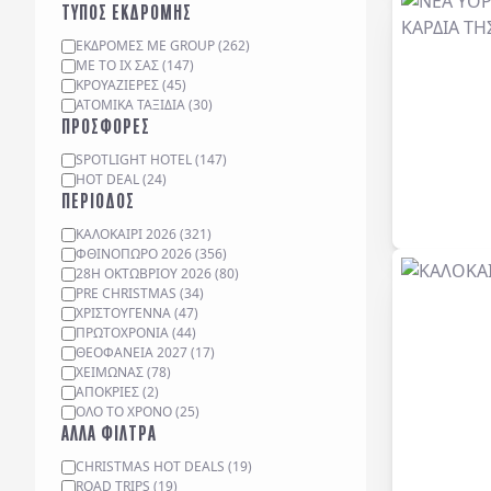
ΤΥΠΟΣ ΕΚΔΡΟΜΗΣ
ΕΚΔΡΟΜΈΣ ΜΕ GROUP
(
262
)
ΜΕ ΤΟ ΙΧ ΣΑΣ
(
147
)
ΚΡΟΥΑΖΙΈΡΕΣ
(
45
)
ΑΤΟΜΙΚΆ ΤΑΞΊΔΙΑ
(
30
)
ΠΡΟΣΦΟΡΕΣ
SPOTLIGHT HOTEL
(
147
)
HOT DEAL
(
24
)
ΠΕΡΙΟΔΟΣ
ΚΑΛΟΚΑΙΡΙ 2026
(
321
)
ΦΘΙΝΟΠΩΡΟ 2026
(
356
)
28Η ΟΚΤΩΒΡΙΟΥ 2026
(
80
)
PRE CHRISTMAS
(
34
)
ΧΡΙΣΤΟΥΓΕΝΝΑ
(
47
)
ΠΡΩΤΟΧΡΟΝΙΑ
(
44
)
ΘΕΟΦΑΝΕΙΑ 2027
(
17
)
ΧΕΙΜΩΝΑΣ
(
78
)
ΑΠΟΚΡΙΕΣ
(
2
)
ΟΛΟ ΤΟ ΧΡΟΝΟ
(
25
)
ΑΛΛΑ ΦΙΛΤΡΑ
CHRISTMAS HOT DEALS
(
19
)
ROAD TRIPS
(
19
)