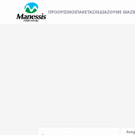
ΞΕΚΙΝΗΣΤΕ ΤΟ ΤΑΞ
ΠΡΟΟΡΙΣΜΟΊ
ΠΑΚΕΤΑ
ΣΧΕΔΙΆΖΟΥΜΕ ΜΑΖΊ
ΑΤΟΜΙΚΑ - TAILOR MADE TRIPS
Εκδρομές
MICE & DMC
Αναχωρήσεις από..
Προορισμός...
ΣΧΟΛΙΚΕΣ ΕΚΔΡΟΜΕΣ
ΓΑΜΗΛΙΟ ΤΑΞΙΔΙ
ΕΚΔΡΟΜΕΣ ΣΥΛΛΟΓΩΝ - ΣΩΜΑΤΕΙΩΝ
Αναχ