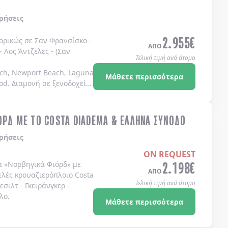
ρήσεις
2.955
€
πορικώς σε
Σαν Φρανσίσκο
-
ΑΠΟ
-
Λος Άντζελες
-
(Σαν
Τελική τιμή ανά άτομο
ch, Newport Beach, Laguna Beach Dana Point, Coronado Island)
Μάθετε περισσότερα
od
. Διαμονή σε
ξενοδοχεία
ΟΡΔ ΜΕ ΤΟ COSTA DIADEMA & ΕΛΛΗΝΑ ΣΥΝΟΔΟ
ρήσεις
ON REQUEST
2.198
€
α
«Νορβηγικά Φιόρδ»
με
ΑΠΟ
ελές κρουαζιερόπλοιο
Costa
Τελική τιμή ανά άτομο
λεσιλτ
-
Γκεϊράνγκερ
-
λο
.
Μάθετε περισσότερα