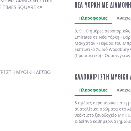
ΝΕΑ ΥΟΡΚΗ ΜΕ ΔΙΑΜΟΝΗ
Πληροφορίες
Αναχω
8, 9, 10 ημέρες αεροπορικώ
Emirates
σε
Νέα Υόρκη
-
Βόρ
Μανχάταν
-
Γέφυρα του Μπρ
Εκπτωτικό Χωριό Woodbury
(Προαιρετικό)
-
Ουάσινγκτον 
(Προαιρετικό)
. Διαμονή πάν
πολυτελές
MARRIOTT MARQU
BY HILTON NEW YORK TIME
ΚΑΛΟΚΑΙΡΙ ΣΤΗ ΜΥΘΙΚΗ
SHELBURNE SONESTA 4*
χωρ
Πληροφορίες
Αναχω
5 ημέρες αεροπορικώς στη 
ανατολίτικα αρώματα στο
Α
νεόκτιστο ξενοδοχείο
MYTHI
& δείπνο
καθημερινά
(ημιδι