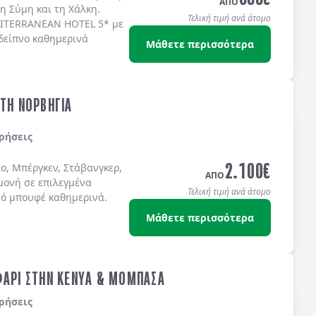
ΑΠΟ
τη
Σύμη
και τη
Χάλκη
.
Τελική τιμή ανά άτομο
ITERRANEAN HOTEL 5*
με
δείπνο καθημερινά
Μάθετε περισσότερα
ΣΤΗ ΝΟΡΒΗΓΙΑ
ρήσεις
2.100
€
ο, Μπέργκεν, Στάβανγκερ,
ΑΠΟ
μονή σε επιλεγμένα
Τελική τιμή ανά άτομο
νό μπουφέ καθημερινά.
Μάθετε περισσότερα
ΦΑΡΙ ΣΤΗΝ ΚΕΝΥΑ & ΜΟΜΠΑΣΑ
ρήσεις