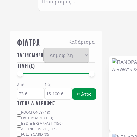
Προορισμός...
ΦΙΛΤΡΑ
Καθάρισμα
ΤΑΞΙΝΟΜΗΣΗ
ΤΙΜΗ (€)
Από
Εώς
Φίλτρο
ΤΥΠΟΣ ΔΙΑΤΡΟΦΗΣ
ROOM ONLY
(
18
)
HALF BOARD
(
110
)
BED & BREAKFAST
(
156
)
ALL INCLUSIVE
(
113
)
FULL BOARD
(
35
)