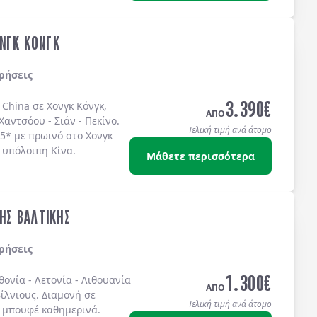
ΝΓΚ ΚΟΝΓΚ
ρήσεις
3.390
€
 China σε Χονγκ Κόνγκ,
ΑΠΟ
Χαντσόου - Σιάν - Πεκίνο.
Τελική τιμή ανά άτομο
 5* με πρωινό στο Χονγκ
 υπόλοιπη Κίνα.
Μάθετε περισσότερα
ΤΗΣ ΒΑΛΤΙΚΗΣ
ρήσεις
1.300
€
θονία
-
Λετονία
-
Λιθουανία
ΑΠΟ
ίλνιους
. Διαμονή σε
Τελική τιμή ανά άτομο
 μπουφέ
καθημερινά.