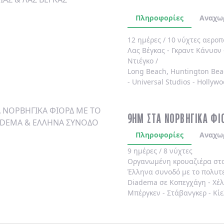
Πληροφορίες
Αναχω
12 ημέρες / 10 νύχτες αερο
Λας Βέγκας
-
Γκραντ Κάνυον
Ντιέγκο /
Long Beach, Huntington Bea
-
Universal Studios
-
Hollywo
4* χωρίς πρωινό
.
9ΗΜ ΣΤΑ ΝΟΡΒΗΓΙΚΑ ΦΙ
Πληροφορίες
Αναχω
9 ημέρες / 8 νύχτες
Οργανωμένη κρουαζιέρα στ
Έλληνα συνοδό
με το πολυτ
Diadema
σε
Κοπεγχάγη
-
Χέ
Μπέργκεν
-
Στάβανγκερ
-
Κίε