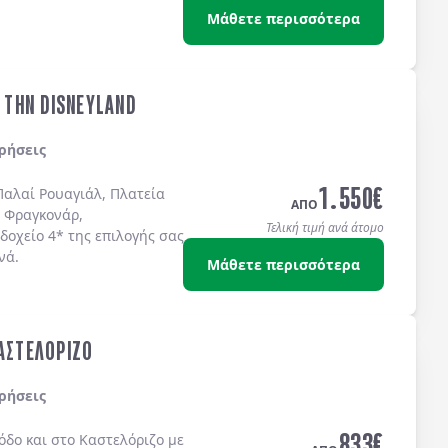
Μάθετε περισσότερα
& ΤΗΝ DISNEYLAND
ρήσεις
1.550
€
Παλαί Ρουαγιάλ, Πλατεία
ΑΠΟ
 Φραγκονάρ,
Τελική τιμή ανά άτομο
δοχείo 4* της επιλογής σας
νά.
Μάθετε περισσότερα
ΚΑΣΤΕΛΟΡΙΖΟ
ρήσεις
833
€
όδο
και στο
Καστελόριζο
με