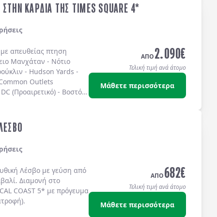
 ΣΤΗΝ ΚΑΡΔΙΑ ΤΗΣ TIMES SQUARE 4*
ρήσεις
2.090
€
ς με απευθείας πτηση
ΑΠΟ
ειο Μανχάταν
-
Νότιο
Τελική τιμή ανά άτομο
ούκλιν
-
Hudson Yards
-
 Common Outlets
Μάθετε περισσότερα
DC (Προαιρετικό)
-
Βοστόνη
ω στην
TIMES SQUARE
στο
IS 4* sup.
ή στο
TEMPO
S SQUARE 4*
ή στο
 ΛΕΣΒΟ
ίς πρωινό.
ρήσεις
682
€
μυθική
Λέσβο
με γεύση από
ΑΠΟ
ϊβαλί
. Διαμονή στο
Τελική τιμή ανά άτομο
CAL COAST 5*
με
πρόγευμα
ατροφή)
.
Μάθετε περισσότερα