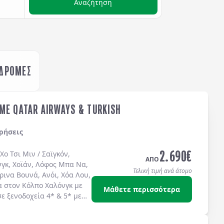
Αναζήτηση
ΚΔΡΟΜΕΣ
ME QATAR AIRWAYS & TURKISH
ρήσεις
2.690
€
Χο Τσι Μιν / Σαϊγκόν
,
ΑΠΟ
νγκ
,
Χοϊάν
,
Λόφος Μπα Να
,
Τελική τιμή ανά άτομο
ρινα Βουνά
,
Ανόι
,
Χόα Λου
,
α στον
Κόλπο Χαλόνγκ
με
Μάθετε περισσότερα
σε
ξενοδοχεία 4*
&
5*
με