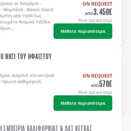
πορικώς σε
Ναϊρόμπι -
ON REQUEST
3.450
€
 - Μομπάσα - Wasini Island
.
ΑΠΟ
έμπτη από 19/04 έως
Τελική τιμή ανά άτομο
γανωμένα Ατομικά Ταξίδια
τόμων.
Μάθετε περισσότερα
ΤΟ ΝΗΣΙ ΤΟΥ ΗΦΑΙΣΤΟΥ
ήμνο. Διαμονή στο κεντρικό
ON REQUEST
570
€
έ πρωινό καθημερινά.
ΑΠΟ
Τελική τιμή ανά άτομο
Μάθετε περισσότερα
Η ΕΜΠΕΙΡΙΑ ΚΑΛΙΦΟΡΝΙΑΣ & ΛΑΣ ΒΕΓΚΑΣ