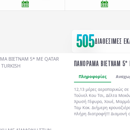
505
ΔΙΑΘΕΣΙΜΕΣ Ε
ΠΑΝΟΡΑΜΑ ΒΙΕΤΝΑΜ 5* 
Πληροφορίες
Αναχω
12,13 μέρες αεροπορικώς σε
Τούνελ Κου Τσι
,
Δέλτα Μεκό
Χρυσή Γέφυρα
,
Χουέ
,
Μαρμά
Ταμ Κοκ
. Διήμερη κρουαζιέρ
πλήρη διατροφή!!!
Διαμονή 
ημιδιατροφή
καθημερινά.