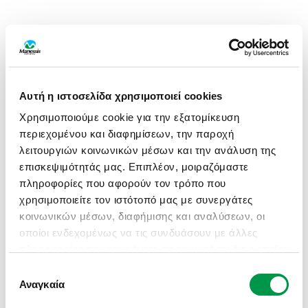
Αυτή η ιστοσελίδα χρησιμοποιεί cookies
Χρησιμοποιούμε cookie για την εξατομίκευση
περιεχομένου και διαφημίσεων, την παροχή
λειτουργιών κοινωνικών μέσων και την ανάλυση της
επισκεψιμότητάς μας. Επιπλέον, μοιραζόμαστε
πληροφορίες που αφορούν τον τρόπο που
χρησιμοποιείτε τον ιστότοπό μας με συνεργάτες
κοινωνικών μέσων, διαφήμισης και αναλύσεων, οι
οποίοι ενδεχομένως να τις συνδυάσουν με άλλες
πληροφορίες που τους έχετε παραχωρήσει ή τις οποίες
έχουν συλλέξει σε σχέση με την από μέρους σας
Επιλογή
APPLICATION ERROR: A CLIENT-SIDE EXCEPTION HAS
χρήση των υπηρεσιών τους.
Αναγκαία
συγκατάθεσης
OCCURRED (SEE THE BROWSER CONSOLE FOR MORE