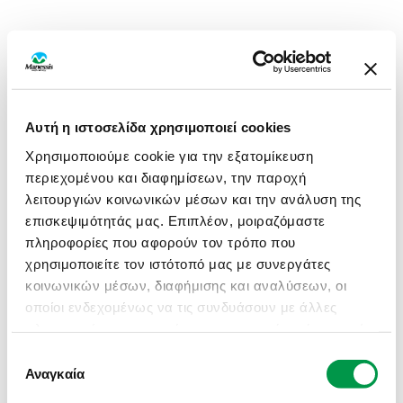
Αυτή η ιστοσελίδα χρησιμοποιεί cookies
Χρησιμοποιούμε cookie για την εξατομίκευση
περιεχομένου και διαφημίσεων, την παροχή
λειτουργιών κοινωνικών μέσων και την ανάλυση της
επισκεψιμότητάς μας. Επιπλέον, μοιραζόμαστε
πληροφορίες που αφορούν τον τρόπο που
χρησιμοποιείτε τον ιστότοπό μας με συνεργάτες
κοινωνικών μέσων, διαφήμισης και αναλύσεων, οι
οποίοι ενδεχομένως να τις συνδυάσουν με άλλες
πληροφορίες που τους έχετε παραχωρήσει ή τις οποίες
έχουν συλλέξει σε σχέση με την από μέρους σας
Επιλογή
APPLICATION ERROR: A CLIENT-SIDE EXCEPTION HAS
χρήση των υπηρεσιών τους.
Αναγκαία
συγκατάθεσης
OCCURRED (SEE THE BROWSER CONSOLE FOR MORE