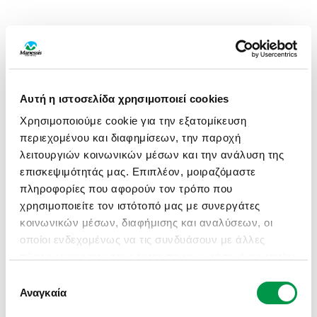
Αυτή η ιστοσελίδα χρησιμοποιεί cookies
Χρησιμοποιούμε cookie για την εξατομίκευση
περιεχομένου και διαφημίσεων, την παροχή
λειτουργιών κοινωνικών μέσων και την ανάλυση της
επισκεψιμότητάς μας. Επιπλέον, μοιραζόμαστε
πληροφορίες που αφορούν τον τρόπο που
χρησιμοποιείτε τον ιστότοπό μας με συνεργάτες
κοινωνικών μέσων, διαφήμισης και αναλύσεων, οι
οποίοι ενδεχομένως να τις συνδυάσουν με άλλες
πληροφορίες που τους έχετε παραχωρήσει ή τις οποίες
έχουν συλλέξει σε σχέση με την από μέρους σας
Επιλογή
APPLICATION ERROR: A CLIENT-SIDE EXCEPTION HAS
χρήση των υπηρεσιών τους.
Αναγκαία
συγκατάθεσης
OCCURRED (SEE THE BROWSER CONSOLE FOR MORE