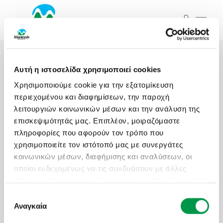
ΞΕΚΙΝΗΣΤΕ ΤΟ ΤΑΞΙΔΙ ΣΑΣ
ΑΠΟ ΕΔΩ
ΑΤΟΜΙΚΑ - TAILOR MADE TRIPS
Αρχική
Εκδρομές
Αυτή η ιστοσελίδα χρησιμοποιεί cookies
MICE & DMC
Χρησιμοποιούμε cookie για την εξατομίκευση
Εκδρομές
Ξενοδοχεία
ΤΑ ΤΑΞΙΔΙΑ ΜΑΣ
περιεχομένου και διαφημίσεων, την παροχή
ΣΧΟΛΙΚΕΣ ΕΚΔΡΟΜΕΣ
λειτουργιών κοινωνικών μέσων και την ανάλυση της
επισκεψιμότητάς μας. Επιπλέον, μοιραζόμαστε
Προορισμός...
πληροφορίες που αφορούν τον τρόπο που
ΓΑΜΗΛΙΟ ΤΑΞΙΔΙ
χρησιμοποιείτε τον ιστότοπό μας με συνεργάτες
Αναχωρήσεις από..
Αναχωρήσεις έως..
Εκδρομές
Ξενοδοχεία
κοινωνικών μέσων, διαφήμισης και αναλύσεων, οι
ΕΚΔΡΟΜΕΣ ΣΥΛΛΟΓΩΝ - ΣΩΜΑΤΕΙΩΝ
οποίοι ενδεχομένως να τις συνδυάσουν με άλλες
πληροφορίες που τους έχετε παραχωρήσει ή τις οποίες
Αναζήτηση
Προορισμός...
έχουν συλλέξει σε σχέση με την από μέρους σας
Επιλογή
χρήση των υπηρεσιών τους.
Αναγκαία
συγκατάθεσης
Αναχωρήσεις από..
Αναχωρήσεις έως..