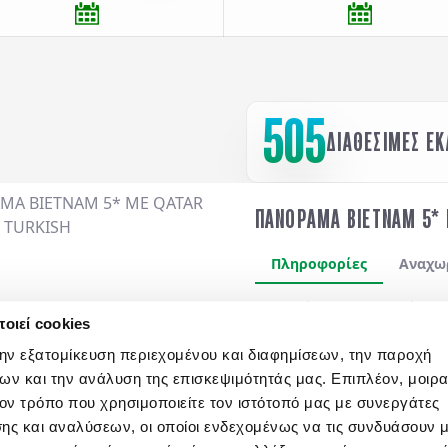
505
ΔΙΑΘΕΣΙΜΕΣ Ε
ΠΑΝΟΡΑΜΑ ΒΙΕΤΝΑΜ 5* 
Πληροφορίες
Αναχω
12,13 μέρες αεροπορικώς σε
οιεί cookies
Τούνελ Κου Τσι
,
Δέλτα Μεκό
Χρυσή Γέφυρα
,
Χουέ
,
Μαρμά
την εξατομίκευση περιεχομένου και διαφημίσεων, την παροχή
Ταμ Κοκ
. Διήμερη κρουαζιέρ
ων και την ανάλυση της επισκεψιμότητάς μας. Επιπλέον, μοιρ
πλήρη διατροφή!!!
Διαμονή 
ν τρόπο που χρησιμοποιείτε τον ιστότοπό μας με συνεργάτες
ημιδιατροφή
καθημερινά.
ης και αναλύσεων, οι οποίοι ενδεχομένως να τις συνδυάσουν 