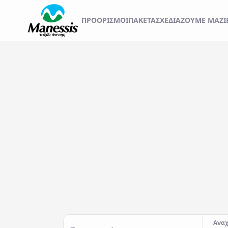
ΞΕΚΙΝΗΣΤΕ ΤΟ ΤΑΞ
ΠΡΟΟΡΙΣΜΟΊ
ΠΑΚΕΤΑ
ΣΧΕΔΙΆΖΟΥΜΕ ΜΑΖΊ
ΑΤΟΜΙΚΑ - TAILOR MADE TRIPS
Εκδρομές
MICE & DMC
Αναχωρήσεις από..
Προορισμός...
ΣΧΟΛΙΚΕΣ ΕΚΔΡΟΜΕΣ
ΓΑΜΗΛΙΟ ΤΑΞΙΔΙ
ΕΚΔΡΟΜΕΣ ΣΥΛΛΟΓΩΝ - ΣΩΜΑΤΕΙΩΝ
Αναχ