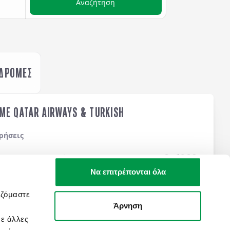
Αναζήτηση
ΚΔΡΟΜΕΣ
ME QATAR AIRWAYS & TURKISH
ρήσεις
2.690
€
Χο Τσι Μιν / Σαϊγκόν
,
ΑΠΟ
νγκ
,
Χοϊάν
,
Λόφος Μπα Να
,
Να επιτρέπονται όλα
Τελική τιμή ανά άτομο
ρινα Βουνά
,
Ανόι
,
Χόα Λου
,
α στον
Κόλπο Χαλόνγκ
με
Μάθετε περισσότερα
αζόμαστε
σε
ξενοδοχεία 4*
&
5*
με
Άρνηση
με άλλες