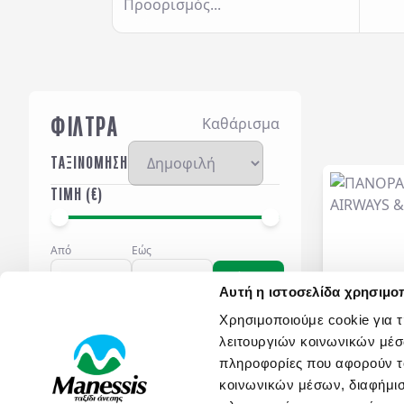
Προορισμός...
ΦΙΛΤΡΑ
Καθάρισμα
ΤΑΞΙΝΟΜΗΣΗ
ΤΙΜΗ (€)
Από
Εώς
Φίλτρο
Αυτή η ιστοσελίδα χρησιμοπ
ΤΥΠΟΣ ΔΙΑΤΡΟΦΗΣ
Χρησιμοποιούμε cookie για 
ROOM ONLY
(
18
)
λειτουργιών κοινωνικών μέσ
HALF BOARD
(
110
)
πληροφορίες που αφορούν το
BED & BREAKFAST
(
156
)
ALL INCLUSIVE
(
113
)
κοινωνικών μέσων, διαφήμισ
FULL BOARD
(
35
)