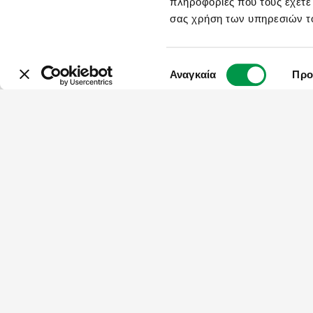
πληροφορίες που τους έχετε
ΤΥΠΟΣ ΕΚΔΡΟΜΗΣ
σας χρήση των υπηρεσιών τ
ΕΚΔΡΟΜΈΣ ΜΕ GROUP
(
262
)
ΜΕ ΤΟ ΙΧ ΣΑΣ
(
147
)
ΚΡΟΥΑΖΙΈΡΕΣ
(
45
)
Επιλογή
ΑΤΟΜΙΚΆ ΤΑΞΊΔΙΑ
(
30
)
Αναγκαία
Προ
ΠΡΟΣΦΟΡΕΣ
συγκατάθεσης
SPOTLIGHT HOTEL
(
147
)
HOT DEAL
(
24
)
ΠΕΡΙΟΔΟΣ
ΚΑΛΟΚΑΙΡΙ 2026
(
321
)
ΦΘΙΝΟΠΩΡΟ 2026
(
356
)
28Η ΟΚΤΩΒΡΙΟΥ 2026
(
80
)
PRE CHRISTMAS
(
34
)
ΧΡΙΣΤΟΥΓΕΝΝΑ
(
47
)
ΠΡΩΤΟΧΡΟΝΙΑ
(
44
)
ΘΕΟΦΑΝΕΙΑ 2027
(
17
)
ΧΕΙΜΩΝΑΣ
(
78
)
ΑΠΟΚΡΙΕΣ
(
2
)
ΟΛΟ ΤΟ ΧΡΟΝΟ
(
25
)
ΑΛΛΑ ΦΙΛΤΡΑ
CHRISTMAS HOT DEALS
(
19
)
ROAD TRIPS
(
19
)