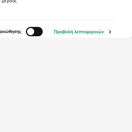
ό μέρους
 ΣΤΗΝ ΚΑΡΔΙΑ ΤΗΣ TIMES SQUARE 4*
ρήσεις
2.090
€
ς με απευθείας πτηση
προώθησης
Προβολή λεπτομερειών
ΑΠΟ
ειο Μανχάταν
-
Νότιο
Τελική τιμή ανά άτομο
ούκλιν
-
Hudson Yards
-
 Common Outlets
Μάθετε περισσότερα
DC (Προαιρετικό)
-
Βοστόνη
ω στην
TIMES SQUARE
στο
IS 4* sup.
ή στο
TEMPO
S SQUARE 4*
ή στο
 ΛΕΣΒΟ
ίς πρωινό.
ρήσεις
682
€
μυθική
Λέσβο
με γεύση από
ΑΠΟ
ϊβαλί
. Διαμονή στο
Τελική τιμή ανά άτομο
CAL COAST 5*
με
πρόγευμα
ατροφή)
.
Μάθετε περισσότερα