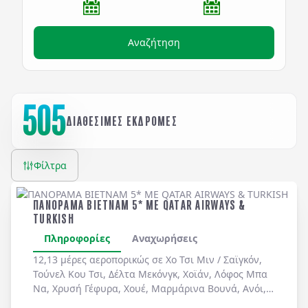
Αναζήτηση
505
ΔΙΑΘΕΣΙΜΕΣ ΕΚΔΡΟΜΕΣ
Φίλτρα
ΠΑΝΟΡΑΜΑ ΒΙΕΤΝΑΜ 5* ME QATAR AIRWAYS &
TURKISH
Πληροφορίες
Αναχωρήσεις
12,13 μέρες αεροπορικώς σε
Χο Τσι Μιν / Σαϊγκόν
,
Τούνελ Κου Τσι
,
Δέλτα Μεκόνγκ
,
Χοϊάν
,
Λόφος Μπα
Να
,
Χρυσή Γέφυρα
,
Χουέ
,
Μαρμάρινα Βουνά
,
Ανόι
,
Χόα Λου
,
Ταμ Κοκ
. Διήμερη κρουαζιέρα στον
Κόλπο