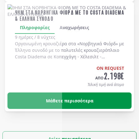
9ΗΜ ΣΤΑ ΝΟΡΒΗΓΙΚΑ ΦΙΟΡΔ ΜΕ ΤΟ COSTA DIADEMA
& ΕΛΛΗΝΑ ΣΥΝΟΔΟ
Πληροφορίες
Αναχωρήσεις
9 ημέρες / 8 νύχτες
Οργανωμένη κρουαζιέρα στα
«Νορβηγικά Φιόρδ»
με
Έλληνα συνοδό
με το πολυτελές κρουαζιερόπλοιο
Costa Diadema
σε
Κοπεγχάγη
-
Χέλεσιλτ
-
Γκεϊράνγκερ
-
Μπέργκεν
-
Στάβανγκερ
-
Κίελο
.
ON REQUEST
2.198
€
ΑΠΟ
Τελική τιμή ανά άτομο
Μάθετε περισσότερα
Δείτε περισσότερα