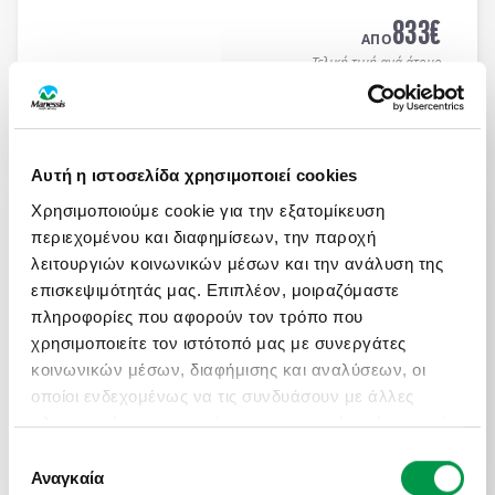
MEDITERRANEAN HOTEL 5*
με μπουφέ πρωϊνό και
833
€
μπουφέ δείπνο καθημερινά
(ημιδιατροφή)
.
ΑΠΟ
Τελική τιμή ανά άτομο
Μάθετε περισσότερα
Αυτή η ιστοσελίδα χρησιμοποιεί cookies
ΜΑΓΕΥΤΙΚΟ ΚΑΛΟΚΑΙΡΙ ΣΤΗ ΝΟΡΒΗΓΙΑ
Χρησιμοποιούμε cookie για την εξατομίκευση
Πληροφορίες
Αναχωρήσεις
περιεχομένου και διαφημίσεων, την παροχή
8 μέρες αεροπορικώς σε Όσλο, Μπέργκεν,
λειτουργιών κοινωνικών μέσων και την ανάλυση της
Στάβανγκερ, Κρίστιανσαντ, Ντράμεν. Διαμονή σε
επισκεψιμότητάς μας. Επιπλέον, μοιραζόμαστε
επιλεγμένα ξενοδοχεία 3* & 4* με πρωινό μπουφέ
πληροφορίες που αφορούν τον τρόπο που
καθημερινά.
χρησιμοποιείτε τον ιστότοπό μας με συνεργάτες
2.100
€
ΑΠΟ
κοινωνικών μέσων, διαφήμισης και αναλύσεων, οι
Τελική τιμή ανά άτομο
οποίοι ενδεχομένως να τις συνδυάσουν με άλλες
πληροφορίες που τους έχετε παραχωρήσει ή τις οποίες
Μάθετε περισσότερα
έχουν συλλέξει σε σχέση με την από μέρους σας
Επιλογή
χρήση των υπηρεσιών τους.
Αναγκαία
συγκατάθεσης