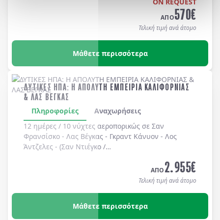
ON REQUEST
570
€
ΑΠΟ
Τελική τιμή ανά άτομο
Μάθετε περισσότερα
ΔΥΤΙΚΕΣ ΗΠΑ: Η ΑΠΟΛΥΤΗ ΕΜΠΕΙΡΙΑ ΚΑΛΙΦΟΡΝΙΑΣ
& ΛΑΣ ΒΕΓΚΑΣ
Πληροφορίες
Αναχωρήσεις
12 ημέρες / 10 νύχτες αεροπορικώς σε
Σαν
Φρανσίσκο
-
Λας Βέγκας
-
Γκραντ Κάνυον
-
Λος
Άντζελες
-
(Σαν Ντιέγκο /
Long Beach, Huntington Beach, Newport Beach, Laguna Bea
2.955
€
-
Universal Studios
-
Hollywood
. Διαμονή σε
ΑΠΟ
ξενοδοχεία 4* χωρίς πρωινό
.
Τελική τιμή ανά άτομο
Μάθετε περισσότερα