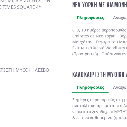
ΝΕΑ ΥΟΡΚΗ ΜΕ ΔΙΑΜΟΝΗ
Πληροφορίες
Αναχω
8, 9, 10 ημέρες αεροπορικώ
Emirates
σε
Νέα Υόρκη
-
Βόρ
Μανχάταν
-
Γέφυρα του Μπρ
Εκπτωτικό Χωριό Woodbury
(Προαιρετικό)
-
Ουάσινγκτον 
(Προαιρετικό)
. Διαμονή πάν
πολυτελές
MARRIOTT MARQU
BY HILTON NEW YORK TIME
ΚΑΛΟΚΑΙΡΙ ΣΤΗ ΜΥΘΙΚΗ
SHELBURNE SONESTA 4*
χωρ
Πληροφορίες
Αναχω
5 ημέρες αεροπορικώς στη 
ανατολίτικα αρώματα στο
Α
νεόκτιστο ξενοδοχείο
MYTHI
& δείπνο
καθημερινά
(ημιδι