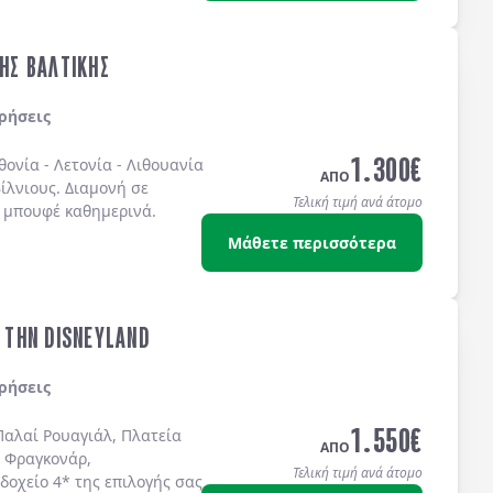
ΤΗΣ ΒΑΛΤΙΚΗΣ
ρήσεις
1.300
€
θονία
-
Λετονία
-
Λιθουανία
ΑΠΟ
ίλνιους
. Διαμονή σε
Τελική τιμή ανά άτομο
 μπουφέ
καθημερινά.
Μάθετε περισσότερα
& ΤΗΝ DISNEYLAND
ρήσεις
1.550
€
Παλαί Ρουαγιάλ, Πλατεία
ΑΠΟ
 Φραγκονάρ,
Τελική τιμή ανά άτομο
δοχείo 4* της επιλογής σας