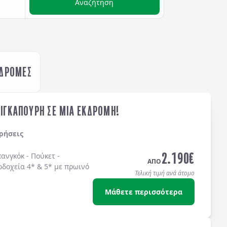
Αναζήτηση
ΚΔΡΟΜΕΣ
ΣΙΓΚΑΠΟΥΡΗ ΣΕ ΜΙΑ ΕΚΔΡΟΜΗ!
ρήσεις
2.190
€
ανγκόκ - Πούκετ -
ΑΠΟ
οδοχεία 4* & 5* με πρωινό
Τελική τιμή ανά άτομο
Μάθετε περισσότερα