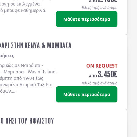
ΑΠΟ
μονή σε επιλεγμένα
Τελική τιμή ανά άτομο
νό μπουφέ καθημερινά.
Μάθετε περισσότερα
ΦΑΡΙ ΣΤΗΝ ΚΕΝΥΑ & ΜΟΜΠΑΣΑ
ρήσεις
πορικώς σε
Ναϊρόμπι -
ON REQUEST
3.450
€
 - Μομπάσα - Wasini Island
.
ΑΠΟ
έμπτη από 19/04 έως
Τελική τιμή ανά άτομο
γανωμένα Ατομικά Ταξίδια
τόμων.
Μάθετε περισσότερα
ΤΟ ΝΗΣΙ ΤΟΥ ΗΦΑΙΣΤΟΥ