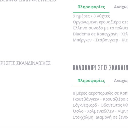
Πληροφορίες
Αναχω
9 ημέρες / 8 νύχτες
Οργανωμένη κρουαζιέρα στ
Έλληνα συνοδό
με το πολυτ
Diadema
σε
Κοπεγχάγη
-
Χέ
Μπέργκεν
-
Στάβανγκερ
-
Κίε
ΚΑΛΟΚΑΙΡΙ ΣΤΙΣ ΣΚΑΝΔΙ
Πληροφορίες
Αναχω
8 μέρες αεροπορικώς σε Κοπ
Γκουτβάνγκεν - Κρουαζιέρα σ
Σόγκνεφιορδ - Οδοντωτός Φλ
Όσλο - Χολμενκόλλεν - Λίμν
Στοκχόλμη. Διαμονή σε ξενο
καθημερινά.