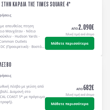
 ΣΤΗΝ ΚΑΡΔΙΑ ΤΗΣ TIMES SQUARE 4*
ρήσεις
2.090
€
ς με απευθείας πτηση
ΑΠΟ
ειο Μανχάταν
-
Νότιο
Τελική τιμή ανά άτομο
ούκλιν
-
Hudson Yards
-
 Common Outlets
Μάθετε περισσότερα
DC (Προαιρετικό)
-
Βοστόνη
ω στην
TIMES SQUARE
στο
IS 4* sup.
ή στο
TEMPO
S SQUARE 4*
ή στο
 ΛΕΣΒΟ
ίς πρωινό.
ρήσεις
682
€
μυθική
Λέσβο
με γεύση από
ΑΠΟ
ϊβαλί
. Διαμονή στο
Τελική τιμή ανά άτομο
CAL COAST 5*
με
πρόγευμα
ατροφή)
.
Μάθετε περισσότερα