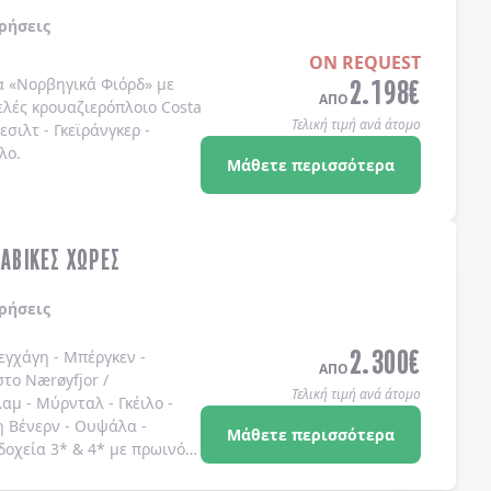
ρήσεις
ON REQUEST
2.198
€
α
«Νορβηγικά Φιόρδ»
με
ΑΠΟ
ελές κρουαζιερόπλοιο
Costa
Τελική τιμή ανά άτομο
λεσιλτ
-
Γκεϊράνγκερ
-
λο
.
Μάθετε περισσότερα
ΝΑΒΙΚΕΣ ΧΩΡΕΣ
ρήσεις
2.300
€
εγχάγη - Μπέργκεν -
ΑΠΟ
το Nærøyfjor /
Τελική τιμή ανά άτομο
αμ - Μύρνταλ - Γκέιλο -
η Βένερν - Ουψάλα -
Μάθετε περισσότερα
δοχεία 3* & 4* με πρωινό