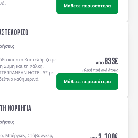
νά.
Μάθετε περισσότερα
ΚΑΣΤΕΛΟΡΙΖΟ
ρήσεις
833
€
όδο
και στο
Καστελόριζο
με
ΑΠΟ
τη
Σύμη
και τη
Χάλκη
.
Τελική τιμή ανά άτομο
ITERRANEAN HOTEL 5*
με
δείπνο καθημερινά
Μάθετε περισσότερα
ΣΤΗ ΝΟΡΒΗΓΙΑ
ρήσεις
2.100
€
ο, Μπέργκεν, Στάβανγκερ,