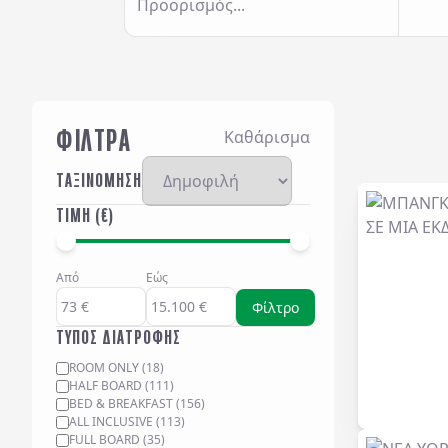
Προορισμός...
ΦΙΛΤΡΑ
Καθάρισμα
ΤΑΞΙΝΟΜΗΣΗ
ΤΙΜΗ (€)
Από
Εώς
Φίλτρο
ΤΥΠΟΣ ΔΙΑΤΡΟΦΗΣ
ROOM ONLY
(
18
)
HALF BOARD
(
111
)
BED & BREAKFAST
(
156
)
ALL INCLUSIVE
(
113
)
FULL BOARD
(
35
)