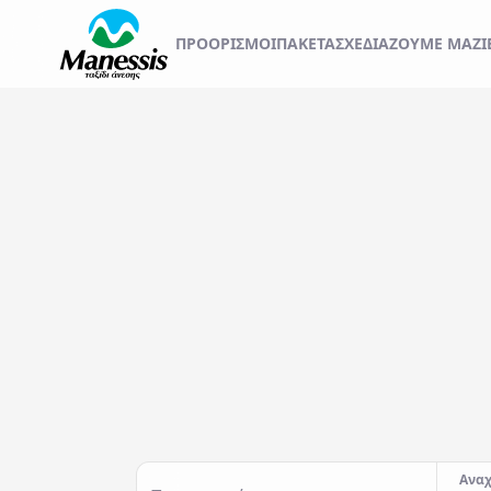
ΞΕΚΙΝΗΣΤΕ ΤΟ ΤΑΞ
ΠΡΟΟΡΙΣΜΟΊ
ΠΑΚΕΤΑ
ΣΧΕΔΙΆΖΟΥΜΕ ΜΑΖΊ
ΑΤΟΜΙΚΑ - TAILOR MADE TRIPS
Εκδρομές
MICE & DMC
Αναχωρήσεις από..
Προορισμός...
ΣΧΟΛΙΚΕΣ ΕΚΔΡΟΜΕΣ
ΓΑΜΗΛΙΟ ΤΑΞΙΔΙ
ΕΚΔΡΟΜΕΣ ΣΥΛΛΟΓΩΝ - ΣΩΜΑΤΕΙΩΝ
Αναχ