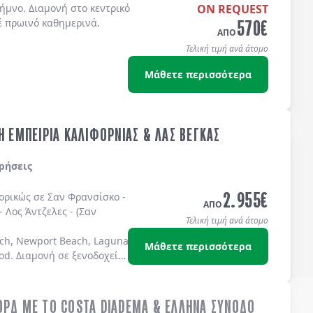
ήμνο. Διαμονή στο κεντρικό
ON REQUEST
570
€
έ πρωινό καθημερινά.
ΑΠΟ
Τελική τιμή ανά άτομο
Μάθετε περισσότερα
Η ΕΜΠΕΙΡΙΑ ΚΑΛΙΦΟΡΝΙΑΣ & ΛΑΣ ΒΕΓΚΑΣ
ρήσεις
2.955
€
πορικώς σε
Σαν Φρανσίσκο
-
ΑΠΟ
-
Λος Άντζελες
-
(Σαν
Τελική τιμή ανά άτομο
ch, Newport Beach, Laguna Beach Dana Point, Coronado Island)
Μάθετε περισσότερα
od
. Διαμονή σε
ξενοδοχεία
ΟΡΔ ΜΕ ΤΟ COSTA DIADEMA & ΕΛΛΗΝΑ ΣΥΝΟΔΟ