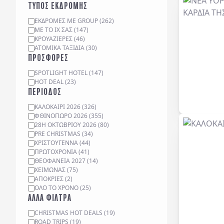
ΤΥΠΟΣ ΕΚΔΡΟΜΗΣ
ΕΚΔΡΟΜΈΣ ΜΕ GROUP
(
262
)
ΜΕ ΤΟ ΙΧ ΣΑΣ
(
147
)
ΚΡΟΥΑΖΙΈΡΕΣ
(
46
)
ΑΤΟΜΙΚΆ ΤΑΞΊΔΙΑ
(
30
)
ΠΡΟΣΦΟΡΕΣ
SPOTLIGHT HOTEL
(
147
)
HOT DEAL
(
23
)
ΠΕΡΙΟΔΟΣ
ΚΑΛΟΚΑΙΡΙ 2026
(
326
)
ΦΘΙΝΟΠΩΡΟ 2026
(
355
)
28Η ΟΚΤΩΒΡΙΟΥ 2026
(
80
)
PRE CHRISTMAS
(
34
)
ΧΡΙΣΤΟΥΓΕΝΝΑ
(
44
)
ΠΡΩΤΟΧΡΟΝΙΑ
(
41
)
ΘΕΟΦΑΝΕΙΑ 2027
(
14
)
ΧΕΙΜΩΝΑΣ
(
75
)
ΑΠΟΚΡΙΕΣ
(
2
)
ΟΛΟ ΤΟ ΧΡΟΝΟ
(
25
)
ΑΛΛΑ ΦΙΛΤΡΑ
CHRISTMAS HOT DEALS
(
19
)
ROAD TRIPS
(
19
)