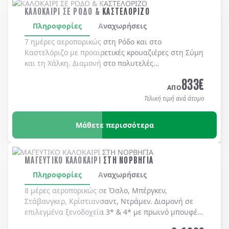
ΚΑΛΟΚΑΙΡΙ ΣΕ ΡΟΔΟ & ΚΑΣΤΕΛΟΡΙΖΟ
Πληροφορίες
Αναχωρήσεις
7 ημέρες αεροπορικώς στη
Ρόδο
και στο
Καστελόριζο
με προαιρετικές κρουαζιέρες στη
Σύμη
και τη
Χάλκη
. Διαμονή στο πολυτελές
MEDITERRANEAN HOTEL 5*
με μπουφέ πρωϊνό και
833
€
μπουφέ δείπνο καθημερινά
(ημιδιατροφή)
.
ΑΠΟ
Τελική τιμή ανά άτομο
Μάθετε περισσότερα
ΜΑΓΕΥΤΙΚΟ ΚΑΛΟΚΑΙΡΙ ΣΤΗ ΝΟΡΒΗΓΙΑ
Πληροφορίες
Αναχωρήσεις
8 μέρες αεροπορικώς σε Όσλο, Μπέργκεν,
Στάβανγκερ, Κρίστιανσαντ, Ντράμεν. Διαμονή σε
επιλεγμένα ξενοδοχεία 3* & 4* με πρωινό μπουφέ
καθημερινά.