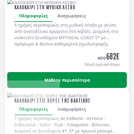
ΚΑΛΟΚΑΙΡΙ ΣΤΗ ΜΥΘΙΚΗ ΛΕΣΒΟ
Πληροφορίες
Αναχωρήσεις
5 ημέρες αεροπορικώς στη μυθική
Λέσβο
με γεύση
από ανατολίτικα αρώματα στο
Αϊβαλί
. Διαμονή στο
νεόκτιστο ξενοδοχείο
MYTHICAL COAST 5*
με
πρόγευμα & δείπνο
καθημερινά
(ημιδιατροφή)
.
682
€
ΑΠΟ
Τελική τιμή ανά άτομο
Μάθετε περισσότερα
ΚΑΛΟΚΑΙΡΙ ΣΤΙΣ ΧΩΡΕΣ ΤΗΣ ΒΑΛΤΙΚΗΣ
Πληροφορίες
Αναχωρήσεις
7 ημέρες αεροπορικώς σε
Εσθονία
-
Λετονία
-
Λιθουανία
-
Ταλίν
-
Ρίγα
-
Γιούρμαλα
-
Βίλνιους
.
Διαμονή σε
ξενοδοχεία 4*, 5*
με
πρωινό μπουφέ