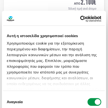
2.100
€
ΑΠΟ
Τελική τιμή ανά άτομο
Μάθετε περισσότερα
Αυτή η ιστοσελίδα χρησιμοποιεί cookies
ΑΤΟΜΙΚΟ ΤΑΞΙΔΙ ΜΕ ΣΑΦΑΡΙ ΣΤΗΝ ΚΕΝΥΑ &
ΜΟΜΠΑΣΑ
Χρησιμοποιούμε cookie για την εξατομίκευση
περιεχομένου και διαφημίσεων, την παροχή
Πληροφορίες
Αναχωρήσεις
λειτουργιών κοινωνικών μέσων και την ανάλυση της
13 ημέρες / 10 νύχτες αεροπορικώς σε
Ναϊρόμπι -
επισκεψιμότητάς μας. Επιπλέον, μοιραζόμαστε
Αμποσέλι - Ανατολικό Τσάβο - Μομπάσα - Wasini
πληροφορίες που αφορούν τον τρόπο που
Island
. Αναχωρήσεις κάθε Τρίτη & Πέμπτη από
19/04 έως 10/12/2026 (επιστροφή). Οργανωμένα
χρησιμοποιείτε τον ιστότοπό μας με συνεργάτες
ON REQUEST
Ατομικά Ταξίδια με ελάχιστη συμμετοχή 2 ατόμων.
κοινωνικών μέσων, διαφήμισης και αναλύσεων, οι
3.450
€
ΑΠΟ
οποίοι ενδεχομένως να τις συνδυάσουν με άλλες
Τελική τιμή ανά άτομο
πληροφορίες που τους έχετε παραχωρήσει ή τις οποίες
έχουν συλλέξει σε σχέση με την από μέρους σας
Επιλογή
Μάθετε περισσότερα
χρήση των υπηρεσιών τους.
Αναγκαία
συγκατάθεσης