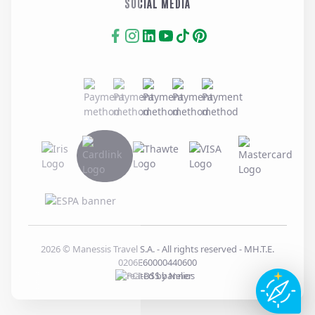
SOCIAL MEDIA
2026
© Manessis Travel S.A. - All rights reserved
- MH.T.E.
0206E60000440600
Created by
Nelios