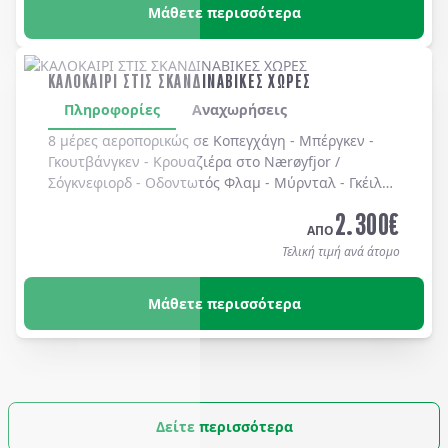
Μάθετε περισσότερα
ΚΑΛΟΚΑΙΡΙ ΣΤΙΣ ΣΚΑΝΔΙΝΑΒΙΚΕΣ ΧΩΡΕΣ
Πληροφορίες
Αναχωρήσεις
8 μέρες αεροπορικώς σε Κοπεγχάγη - Μπέργκεν -
Γκουτβάνγκεν - Κρουαζιέρα στο Nærøyfjor /
Σόγκνεφιορδ - Οδοντωτός Φλαμ - Μύρνταλ - Γκέιλο -
Όσλο - Χολμενκόλλεν - Λίμνη Βένερν - Ουψάλα -
2.300
€
Στοκχόλμη. Διαμονή σε ξενοδοχεία 3* & 4* με
ΑΠΟ
πρωινό καθημερινά.
Τελική τιμή ανά άτομο
Μάθετε περισσότερα
Δείτε περισσότερα