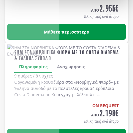
Long Beach, Huntington Beach, Newport Beach, Laguna Bea
2.955
€
-
Universal Studios
-
Hollywood
. Διαμονή σε
ΑΠΟ
ξενοδοχεία 4* χωρίς πρωινό
.
Τελική τιμή ανά άτομο
Μάθετε περισσότερα
9ΗΜ ΣΤΑ ΝΟΡΒΗΓΙΚΑ ΦΙΟΡΔ ΜΕ ΤΟ COSTA DIADEMA
& ΕΛΛΗΝΑ ΣΥΝΟΔΟ
Πληροφορίες
Αναχωρήσεις
9 ημέρες / 8 νύχτες
Οργανωμένη κρουαζιέρα στα
«Νορβηγικά Φιόρδ»
με
Έλληνα συνοδό
με το πολυτελές κρουαζιερόπλοιο
Costa Diadema
σε
Κοπεγχάγη
-
Χέλεσιλτ
-
Γκεϊράνγκερ
-
Μπέργκεν
-
Στάβανγκερ
-
Κίελο
.
ON REQUEST
2.198
€
ΑΠΟ
Τελική τιμή ανά άτομο