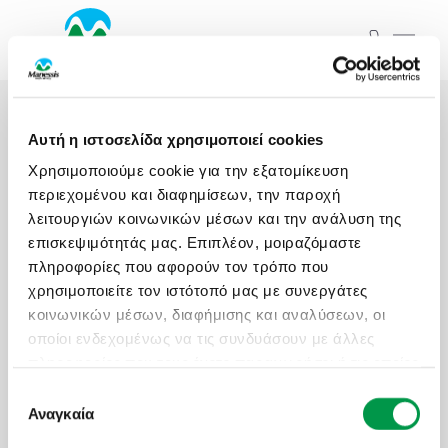
ΞΕΚΙΝΗΣΤΕ ΤΟ ΤΑΞΙΔΙ ΣΑΣ
ΑΠΟ ΕΔΩ
ΑΤΟΜΙΚΑ - TAILOR MADE TRIPS
Αρχική
Εκδρομές
Αυτή η ιστοσελίδα χρησιμοποιεί cookies
MICE & DMC
Χρησιμοποιούμε cookie για την εξατομίκευση
Εκδρομές
Ξενοδοχεία
ΤΑ ΤΑΞΙΔΙΑ ΜΑΣ
περιεχομένου και διαφημίσεων, την παροχή
ΣΧΟΛΙΚΕΣ ΕΚΔΡΟΜΕΣ
λειτουργιών κοινωνικών μέσων και την ανάλυση της
επισκεψιμότητάς μας. Επιπλέον, μοιραζόμαστε
Προορισμός...
πληροφορίες που αφορούν τον τρόπο που
ΓΑΜΗΛΙΟ ΤΑΞΙΔΙ
χρησιμοποιείτε τον ιστότοπό μας με συνεργάτες
Αναχωρήσεις από..
Αναχωρήσεις έως..
Εκδρομές
Ξενοδοχεία
κοινωνικών μέσων, διαφήμισης και αναλύσεων, οι
ΕΚΔΡΟΜΕΣ ΣΥΛΛΟΓΩΝ - ΣΩΜΑΤΕΙΩΝ
οποίοι ενδεχομένως να τις συνδυάσουν με άλλες
πληροφορίες που τους έχετε παραχωρήσει ή τις οποίες
Αναζήτηση
Προορισμός...
έχουν συλλέξει σε σχέση με την από μέρους σας
Επιλογή
χρήση των υπηρεσιών τους.
Αναγκαία
συγκατάθεσης
Αναχωρήσεις από..
Αναχωρήσεις έως..