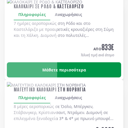
ΚΑΛΟΚΑΙΡΙ ΣΕ ΡΟΔΟ & ΚΑΣΤΕΛΟΡΙΖΟ
Πληροφορίες
Αναχωρήσεις
7 ημέρες αεροπορικώς στη
Ρόδο
και στο
Καστελόριζο
με προαιρετικές κρουαζιέρες στη
Σύμη
και τη
Χάλκη
. Διαμονή στο πολυτελές
MEDITERRANEAN HOTEL 5*
με μπουφέ πρωϊνό και
833
€
μπουφέ δείπνο καθημερινά
(ημιδιατροφή)
.
ΑΠΟ
Τελική τιμή ανά άτομο
Μάθετε περισσότερα
ΜΑΓΕΥΤΙΚΟ ΚΑΛΟΚΑΙΡΙ ΣΤΗ ΝΟΡΒΗΓΙΑ
Πληροφορίες
Αναχωρήσεις
8 μέρες αεροπορικώς σε Όσλο, Μπέργκεν,
Στάβανγκερ, Κρίστιανσαντ, Ντράμεν. Διαμονή σε
επιλεγμένα ξενοδοχεία 3* & 4* με πρωινό μπουφέ
καθημερινά.