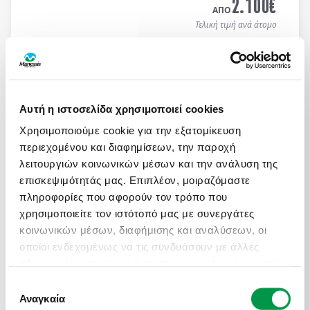
2.100
€
ΑΠΟ
Τελική τιμή ανά άτομο
Μάθετε περισσότερα
ΑΤΟΜΙΚΟ ΤΑΞΙΔΙ ΜΕ ΣΑΦΑΡΙ ΣΤΗΝ ΚΕΝΥΑ &
Αυτή η ιστοσελίδα χρησιμοποιεί cookies
ΜΟΜΠΑΣΑ
Χρησιμοποιούμε cookie για την εξατομίκευση
Πληροφορίες
Αναχωρήσεις
περιεχομένου και διαφημίσεων, την παροχή
13 ημέρες / 10 νύχτες αεροπορικώς σε
Ναϊρόμπι -
λειτουργιών κοινωνικών μέσων και την ανάλυση της
Αμποσέλι - Ανατολικό Τσάβο - Μομπάσα - Wasini
επισκεψιμότητάς μας. Επιπλέον, μοιραζόμαστε
Island
. Αναχωρήσεις κάθε Τρίτη & Πέμπτη από
πληροφορίες που αφορούν τον τρόπο που
19/04 έως 10/12/2026 (επιστροφή). Οργανωμένα
χρησιμοποιείτε τον ιστότοπό μας με συνεργάτες
ON REQUEST
Ατομικά Ταξίδια με ελάχιστη συμμετοχή 2 ατόμων.
3.450
€
κοινωνικών μέσων, διαφήμισης και αναλύσεων, οι
ΑΠΟ
οποίοι ενδεχομένως να τις συνδυάσουν με άλλες
Τελική τιμή ανά άτομο
πληροφορίες που τους έχετε παραχωρήσει ή τις οποίες
έχουν συλλέξει σε σχέση με την από μέρους σας
Επιλογή
Μάθετε περισσότερα
χρήση των υπηρεσιών τους.
Αναγκαία
συγκατάθεσης