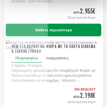
Άντζελες
-
(Σαν Ντιέγκο /
Long Beach, Huntington Beach, Newport Beach, Laguna Bea
2.955
€
-
Universal Studios
-
Hollywood
. Διαμονή σε
ΑΠΟ
ξενοδοχεία 4* χωρίς πρωινό
.
Τελική τιμή ανά άτομο
Μάθετε περισσότερα
9ΗΜ ΣΤΑ ΝΟΡΒΗΓΙΚΑ ΦΙΟΡΔ ΜΕ ΤΟ COSTA DIADEMA
& ΕΛΛΗΝΑ ΣΥΝΟΔΟ
Πληροφορίες
Αναχωρήσεις
9 ημέρες / 8 νύχτες
Οργανωμένη κρουαζιέρα στα
«Νορβηγικά Φιόρδ»
με
Έλληνα συνοδό
με το πολυτελές κρουαζιερόπλοιο
Costa Diadema
σε
Κοπεγχάγη
-
Χέλεσιλτ
-
Γκεϊράνγκερ
-
Μπέργκεν
-
Στάβανγκερ
-
Κίελο
.
ON REQUEST
2.198
€
ΑΠΟ
Τελική τιμή ανά άτομο