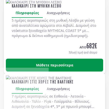
ΚΑΛΟΚΑΙΡΙ ΣΤΗ ΜΥΘΙΚΗ ΛΕΣΒΟ
Πληροφορίες
Αναχωρήσεις
5 ημέρες αεροπορικώς στη μυθική
Λέσβο
με γεύση
από ανατολίτικα αρώματα στο
Αϊβαλί
. Διαμονή στο
νεόκτιστο ξενοδοχείο
MYTHICAL COAST 5*
με
πρόγευμα & δείπνο
καθημερινά
(ημιδιατροφή)
.
682
€
ΑΠΟ
Τελική τιμή ανά άτομο
Μάθετε περισσότερα
ΚΑΛΟΚΑΙΡΙ ΣΤΙΣ ΧΩΡΕΣ ΤΗΣ ΒΑΛΤΙΚΗΣ
Πληροφορίες
Αναχωρήσεις
7 ημέρες αεροπορικώς σε
Εσθονία
-
Λετονία
-
Λιθουανία
-
Ταλίν
-
Ρίγα
-
Γιούρμαλα
-
Βίλνιους
.
Διαμονή σε
ξενοδοχεία 4*, 5*
με
πρωινό μπουφέ