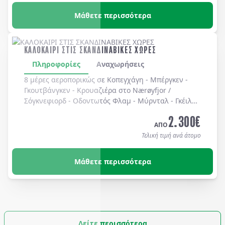
Μάθετε περισσότερα
ΚΑΛΟΚΑΙΡΙ ΣΤΙΣ ΣΚΑΝΔΙΝΑΒΙΚΕΣ ΧΩΡΕΣ
Πληροφορίες
Αναχωρήσεις
8 μέρες αεροπορικώς σε Κοπεγχάγη - Μπέργκεν -
Γκουτβάνγκεν - Κρουαζιέρα στο Nærøyfjor /
Σόγκνεφιορδ - Οδοντωτός Φλαμ - Μύρνταλ - Γκέιλο -
Όσλο - Χολμενκόλλεν - Λίμνη Βένερν - Ουψάλα -
2.300
€
Στοκχόλμη. Διαμονή σε ξενοδοχεία 3* & 4* με
ΑΠΟ
πρωινό καθημερινά.
Τελική τιμή ανά άτομο
Μάθετε περισσότερα
Δείτε περισσότερα